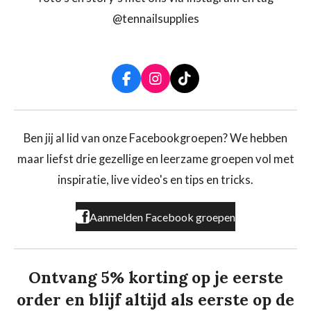
@tennailsupplies
F
I
T
a
n
i
c
s
k
e
t
T
b
a
o
Ben jij al lid van onze Facebookgroepen? We hebben
o
g
k
maar liefst drie gezellige en leerzame groepen vol met
o
r
k
a
inspiratie, live video's en tips en tricks.
m
Aanmelden Facebook groepen
Ontvang 5% korting op je eerste
order en blijf altijd als eerste op de