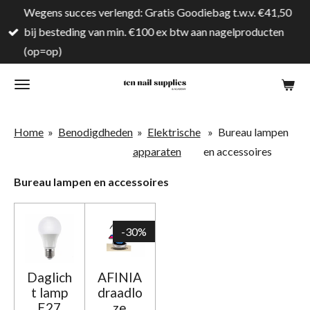
Wegens succes verlengd: Gratis Goodiebag t.w.v. €41,50
Ga
bij besteding van min. €100 ex btw aan nagelproducten
direct
(op=op)
naar
de
hoofdinhoud
Home
»
Benodigdheden
»
Elektrische
»
Bureau lampen
apparaten
en accessoires
Bureau lampen en
accessoires
-30%
Daglich
AFINIA
t lamp
draadlo
E27
ze