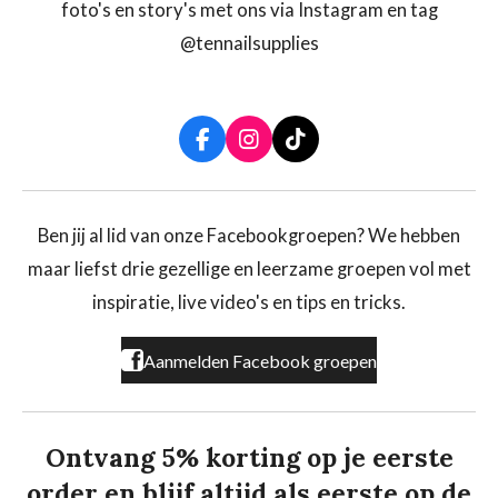
foto's en story's met ons via Instagram en tag
@tennailsupplies
F
I
T
a
n
i
c
s
k
e
t
T
b
a
o
Ben jij al lid van onze Facebookgroepen? We hebben
o
g
k
maar liefst drie gezellige en leerzame groepen vol met
o
r
k
a
inspiratie, live video's en tips en tricks.
m
Aanmelden Facebook groepen
Ontvang 5% korting op je eerste
order en blijf altijd als eerste op de