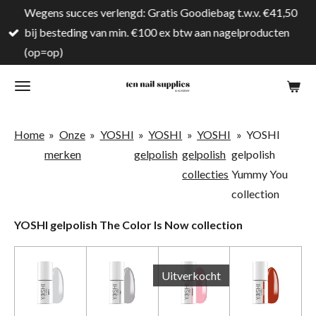
Wegens succes verlengd: Gratis Goodiebag t.w.v. €41,50
Ga
bij besteding van min. €100 ex btw aan nagelproducten
direct
(op=op)
naar
de
hoofdinhoud
Home
»
Onze
»
YOSHI
»
YOSHI
»
YOSHI
»
YOSHI
merken
gelpolish
gelpolish
gelpolish
collecties
Yummy You
collection
YOSHI gelpolish The Color Is Now collection
Uitverkocht