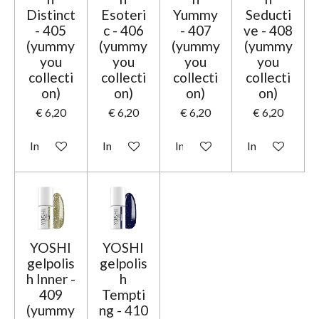
Distinct
Esoteri
Yummy
Seducti
- 405
c - 406
- 407
ve - 408
(yummy
(yummy
(yummy
(yummy
you
you
you
you
collecti
collecti
collecti
collecti
on)
on)
on)
on)
€ 6,20
€ 6,20
€ 6,20
€ 6,20
In winkelwagen
In winkelwagen
In winkelwagen
In winkelwage
YOSHI
YOSHI
gelpolis
gelpolis
h Inner -
h
409
Tempti
(yummy
ng - 410