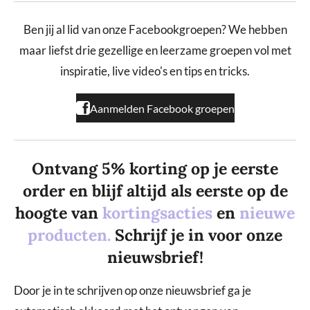
c
s
k
e
t
T
b
a
o
Ben jij al lid van onze Facebookgroepen? We hebben
o
g
k
maar liefst drie gezellige en leerzame groepen vol met
o
r
k
a
inspiratie, live video's en tips en tricks.
m
Aanmelden Facebook groepen
Ontvang 5% korting op je eerste
order en blijf altijd als eerste op de
hoogte van
kortingsacties
en
nieuwe
producten.
Schrijf je in voor onze
nieuwsbrief!
Door je in te schrijven op onze nieuwsbrief ga je