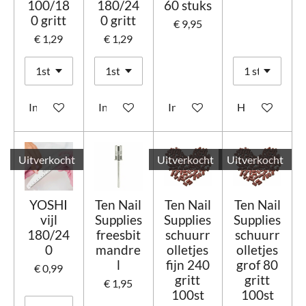
100/18
180/24
60 stuks
0 gritt
0 gritt
€ 9,95
€ 1,29
€ 1,29
In winkelwagen
In winkelwagen
In winkelwagen
Houd mij op d
Uitverkocht
Uitverkocht
Uitverkocht
YOSHI
Ten Nail
Ten Nail
Ten Nail
vijl
Supplies
Supplies
Supplies
180/24
freesbit
schuurr
schuurr
0
mandre
olletjes
olletjes
l
fijn 240
grof 80
€ 0,99
gritt
gritt
€ 1,95
100st
100st