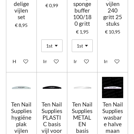
delige
sponge
vijlen
€ 0,99
vijlen
buffer
240
set
100/18
gritt 25
0 gritt
stuks
€ 8,95
€ 1,95
€ 10,95
Houd mij op de hoogte
In winkelwagen
In winkelwagen
In winkelwage
Ten Nail
Ten Nail
Ten Nail
Ten Nail
Supplies
Supplies
Supplies
Supplies
hygiëne
PLASTI
METAL
wasbar
plak
C basis
EN
e halve
vijlen
vijl voor
basis
maan