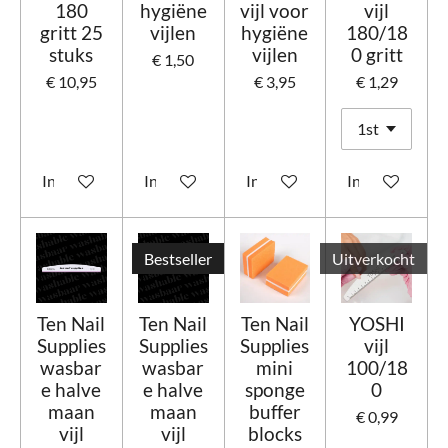
180
hygiëne
vijl voor
vijl
gritt 25
vijlen
hygiëne
180/18
stuks
vijlen
0 gritt
€ 1,50
€ 10,95
€ 3,95
€ 1,29
In winkelwagen
In winkelwagen
In winkelwagen
In winkelwage
Bestseller
Uitverkocht
Ten Nail
Ten Nail
Ten Nail
YOSHI
Supplies
Supplies
Supplies
vijl
wasbar
wasbar
mini
100/18
e halve
e halve
sponge
0
maan
maan
buffer
€ 0,99
vijl
vijl
blocks