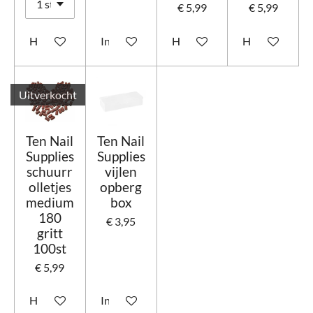
€ 5,99
€ 5,99
Houd mij op de hoogte
In winkelwagen
Houd mij op de hoogte
Houd mij op d
Uitverkocht
Ten Nail
Ten Nail
Supplies
Supplies
schuurr
vijlen
olletjes
opberg
medium
box
180
€ 3,95
gritt
100st
€ 5,99
Houd mij op de hoogte
In winkelwagen