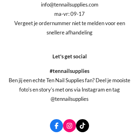
info@tennailsupplies.com
ma-vr: 09-17
Vergeet je ordernummer niet te melden voor een
snellere afhandeling
Let's get social
#tennailsupplies
Ben jij een echte Ten Nail Supplies fan? Deel je mooiste
foto's en story's met ons via Instagram en tag
@tennailsupplies
F
I
T
a
n
i