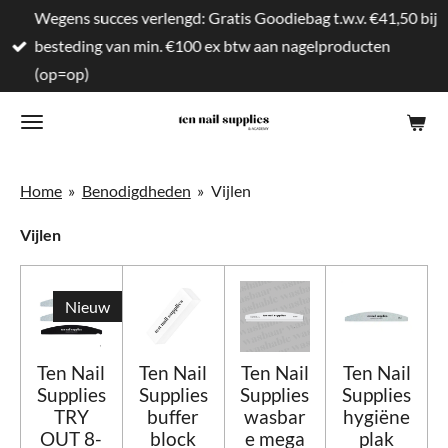
Wegens succes verlengd: Gratis Goodiebag t.w.v. €41,50 bij
Ga
besteding van min. €100 ex btw aan nagelproducten
direct
(op=op)
naar
de
hoofdinhoud
Home
»
Benodigdheden
»
Vijlen
Vijlen
Nieuw
Ten Nail
Ten Nail
Ten Nail
Ten Nail
Supplies
Supplies
Supplies
Supplies
TRY
buffer
wasbar
hygiëne
OUT 8-
block
e mega
plak