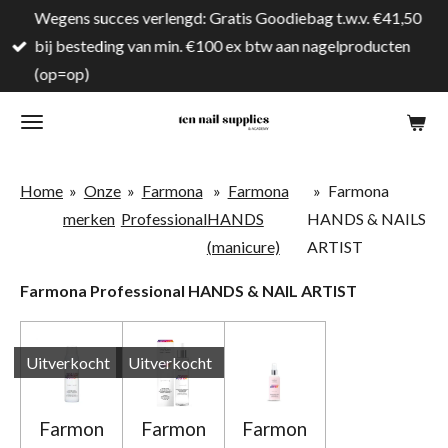
Wegens succes verlengd: Gratis Goodiebag t.w.v. €41,50
Ga
bij besteding van min. €100 ex btw aan nagelproducten
direct
(op=op)
naar
de
hoofdinhoud
Home
»
Onze
»
Farmona
»
Farmona
»
Farmona
merken
Professional
HANDS
HANDS & NAILS
(manicure)
ARTIST
Farmona Professional HANDS & NAIL ARTIST
Uitverkocht
Uitverkocht
Farmon
Farmon
Farmon