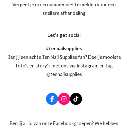
Vergeet je ordernummer niet te melden voor een
snellere afhandeling
Let's get social
#tennailsupplies
Ben jij een echte Ten Nail Supplies fan? Deel je mooiste
foto's en story's met ons via Instagram en tag
@tennailsupplies
F
I
T
a
n
i
c
s
k
e
t
T
b
a
o
Ben jij al lid van onze Facebookgroepen? We hebben