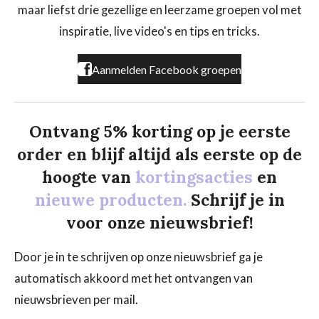
o
g
k
maar liefst drie gezellige en leerzame groepen vol met
o
r
k
a
inspiratie, live video's en tips en tricks.
m
Aanmelden Facebook groepen
Ontvang 5% korting op je eerste
order en blijf altijd als eerste op de
hoogte van
kortingsacties
en
nieuwe producten.
Schrijf je in
voor onze nieuwsbrief!
Door je in te schrijven op onze nieuwsbrief ga je
automatisch akkoord met het ontvangen van
nieuwsbrieven per mail.