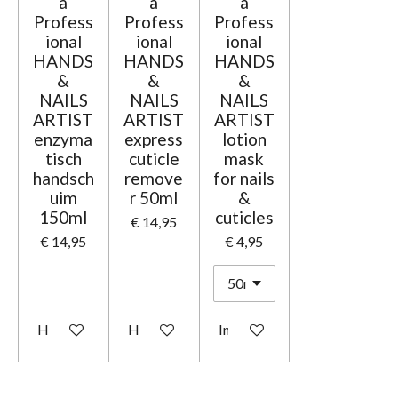
a
a
a
Profess
Profess
Profess
ional
ional
ional
HANDS
HANDS
HANDS
&
&
&
NAILS
NAILS
NAILS
ARTIST
ARTIST
ARTIST
enzyma
express
lotion
tisch
cuticle
mask
handsch
remove
for nails
uim
r 50ml
&
150ml
cuticles
€ 14,95
€ 14,95
€ 4,95
Houd mij op de hoogte
Houd mij op de hoogte
In winkelwagen