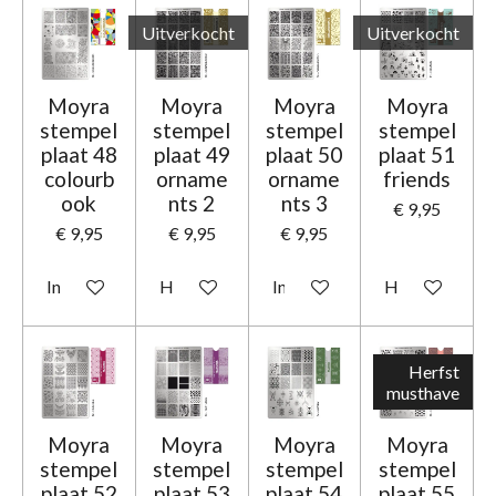
Uitverkocht
Uitverkocht
Moyra
Moyra
Moyra
Moyra
stempel
stempel
stempel
stempel
plaat 48
plaat 49
plaat 50
plaat 51
colourb
orname
orname
friends
ook
nts 2
nts 3
€ 9,95
€ 9,95
€ 9,95
€ 9,95
In winkelwagen
Houd mij op de hoogte
In winkelwagen
Houd mij op d
Herfst
musthave
Moyra
Moyra
Moyra
Moyra
stempel
stempel
stempel
stempel
plaat 52
plaat 53
plaat 54
plaat 55