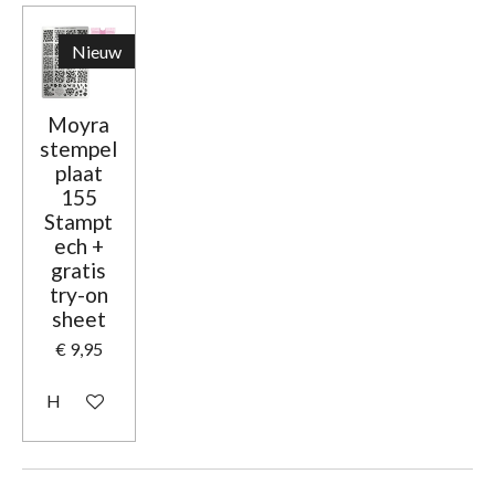
Nieuw
Moyra
stempel
plaat
155
Stampt
ech +
gratis
try-on
sheet
€ 9,95
Houd mij op de hoogte