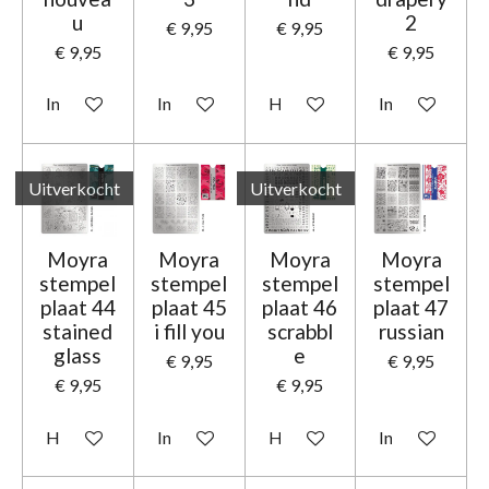
u
2
€ 9,95
€ 9,95
€ 9,95
€ 9,95
In winkelwagen
In winkelwagen
Houd mij op de hoogte
In winkelwage
Uitverkocht
Uitverkocht
Moyra
Moyra
Moyra
Moyra
stempel
stempel
stempel
stempel
plaat 44
plaat 45
plaat 46
plaat 47
stained
i fill you
scrabbl
russian
glass
e
€ 9,95
€ 9,95
€ 9,95
€ 9,95
Houd mij op de hoogte
In winkelwagen
Houd mij op de hoogte
In winkelwage