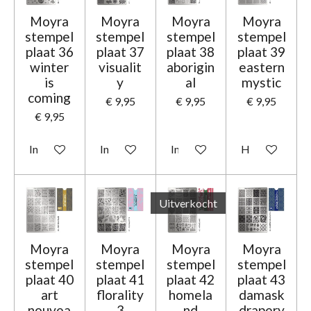
Moyra
Moyra
Moyra
Moyra
stempel
stempel
stempel
stempel
plaat 36
plaat 37
plaat 38
plaat 39
winter
visualit
aborigin
eastern
is
y
al
mystic
coming
€ 9,95
€ 9,95
€ 9,95
€ 9,95
In winkelwagen
In winkelwagen
In winkelwagen
Houd mij op d
Uitverkocht
Moyra
Moyra
Moyra
Moyra
stempel
stempel
stempel
stempel
plaat 40
plaat 41
plaat 42
plaat 43
art
florality
homela
damask
nouvea
3
nd
drapery