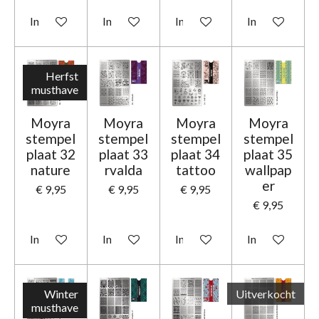
In winkelwagen
In winkelwagen
In winkelwagen
In winkelwage
Herfst
musthave
Moyra
Moyra
Moyra
Moyra
stempel
stempel
stempel
stempel
plaat 32
plaat 33
plaat 34
plaat 35
nature
rvalda
tattoo
wallpap
er
€ 9,95
€ 9,95
€ 9,95
€ 9,95
In winkelwagen
In winkelwagen
In winkelwagen
In winkelwage
Winter
Uitverkocht
musthave