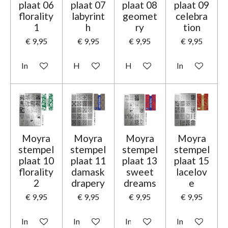
plaat 06
plaat 07
plaat 08
plaat 09
florality
labyrint
geomet
celebra
1
h
ry
tion
€ 9,95
€ 9,95
€ 9,95
€ 9,95
In winkelwagen
Houd mij op de hoogte
Houd mij op de hoogte
In winkelwage
Moyra
Moyra
Moyra
Moyra
stempel
stempel
stempel
stempel
plaat 10
plaat 11
plaat 13
plaat 15
florality
damask
sweet
lacelov
2
drapery
dreams
e
€ 9,95
€ 9,95
€ 9,95
€ 9,95
In winkelwagen
In winkelwagen
In winkelwagen
In winkelwage