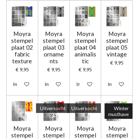
Moyra
Moyra
Moyra
Moyra
stempel
stempel
stempel
stempel
plaat 02
plaat 03
plaat 04
plaat 05
fabric
orname
animalis
vintage
texture
nts
tic
€ 9,95
€ 9,95
€ 9,95
€ 9,95
In winkelwagen
In winkelwagen
In winkelwagen
In winkelwage
Uitverkocht
Uitverkocht
Winter
musthave
Moyra
Moyra
Moyra
Moyra
stempel
stempel
stempel
stempel