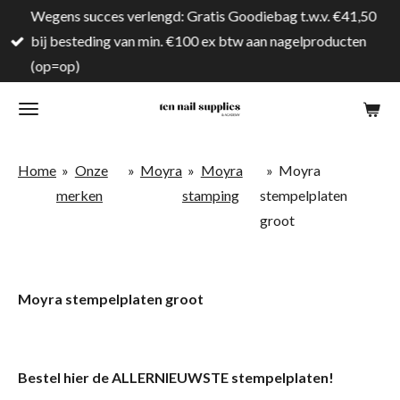
Wegens succes verlengd: Gratis Goodiebag t.w.v. €41,50
Ga
bij besteding van min. €100 ex btw aan nagelproducten
direct
(op=op)
naar
de
hoofdinhoud
Home
»
Onze
»
Moyra
»
Moyra
»
Moyra
merken
stamping
stempelplaten
groot
Moyra stempelplaten groot
Bestel hier de ALLERNIEUWSTE stempelplaten!