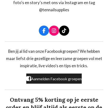
foto's en story's met ons via Instagram en tag
@tennailsupplies
F
I
T
a
n
i
c
s
k
e
t
T
b
a
o
Ben jij al lid van onze Facebookgroepen? We hebben
o
g
k
maar liefst drie gezellige en leerzame groepen vol met
o
r
k
a
inspiratie, live video's en tips en tricks.
m
Aanmelden Facebook groepen
Ontvang 5% korting op je eerste
order en blijf altijd als eerste op de