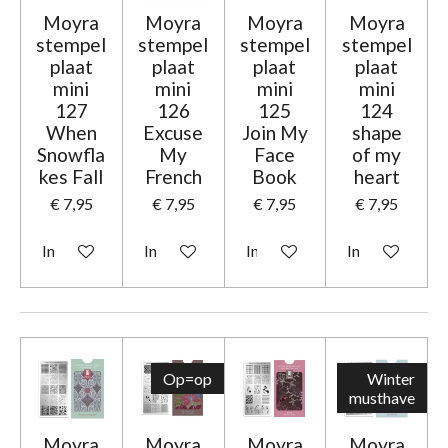
Moyra
Moyra
Moyra
Moyra
stempel
stempel
stempel
stempel
plaat
plaat
plaat
plaat
mini
mini
mini
mini
127
126
125
124
When
Excuse
Join My
shape
Snowfla
My
Face
of my
kes Fall
French
Book
heart
€ 7,95
€ 7,95
€ 7,95
€ 7,95
In winkelwagen
In winkelwagen
In winkelwagen
In winkelwage
Op=op
Winter
musthave
Moyra
Moyra
Moyra
Moyra