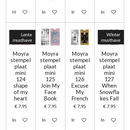
Houd mij op de hoogte
In winkelwagen
In winkelwagen
In winkelwage
Lente
Winter
musthave
musthave
Moyra
Moyra
Moyra
Moyra
stempel
stempel
stempel
stempel
plaat
plaat
plaat
plaat
mini
mini
mini
mini
124
125
126
127
shape
Join My
Excuse
When
of my
Face
My
Snowfla
heart
Book
French
kes Fall
€ 7,95
€ 7,95
€ 7,95
€ 7,95
In winkelwagen
In winkelwagen
In winkelwagen
In winkelwage