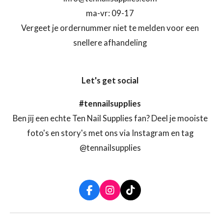
ma-vr: 09-17
Vergeet je ordernummer niet te melden voor een
snellere afhandeling
Let's get social
#tennailsupplies
Ben jij een echte Ten Nail Supplies fan? Deel je mooiste
foto's en story's met ons via Instagram en tag
@tennailsupplies
F
I
T
a
n
i
c
s
k