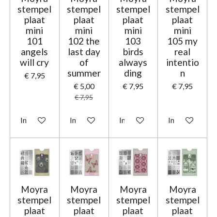
stempel
stempel
stempel
stempel
plaat
plaat
plaat
plaat
mini
mini
mini
mini
101
102 the
103
105 my
angels
last day
birds
real
will cry
of
always
intentio
summer
ding
n
€ 7,95
€ 5,00
€ 7,95
€ 7,95
€ 7,95
In winkelwagen
In winkelwagen
In winkelwagen
In winkelwage
Moyra
Moyra
Moyra
Moyra
stempel
stempel
stempel
stempel
plaat
plaat
plaat
plaat