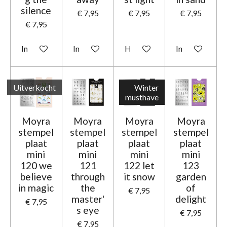
silence
€ 7,95
€ 7,95
€ 7,95
€ 7,95
In winkelwagen
In winkelwagen
Houd mij op de hoogte
In winkelwage
Uitverkocht
Winter
musthave
Moyra
Moyra
Moyra
Moyra
stempel
stempel
stempel
stempel
plaat
plaat
plaat
plaat
mini
mini
mini
mini
120 we
121
122 let
123
believe
through
it snow
garden
in magic
the
of
€ 7,95
master'
delight
€ 7,95
s eye
€ 7,95
€ 7,95