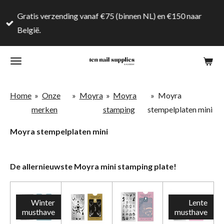
Ga
Gratis verzending vanaf €75 (binnen NL) en €150 naar
direct
België.
naar
de
hoofdinhoud
Home
»
Onze
»
Moyra
»
Moyra
»
Moyra
merken
stamping
stempelplaten mini
Moyra stempelplaten mini
De allernieuwste Moyra mini stamping plate!
Winter
Lente
musthave
musthave