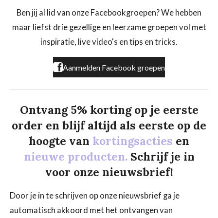
e
t
T
b
a
o
Ben jij al lid van onze Facebookgroepen? We hebben
o
g
k
maar liefst drie gezellige en leerzame groepen vol met
o
r
k
a
inspiratie, live video's en tips en tricks.
m
Aanmelden Facebook groepen
Ontvang 5% korting op je eerste
order en blijf altijd als eerste op de
hoogte van
kortingsacties
en
nieuwe producten.
Schrijf je in
voor onze nieuwsbrief!
Door je in te schrijven op onze nieuwsbrief ga je
automatisch akkoord met het ontvangen van