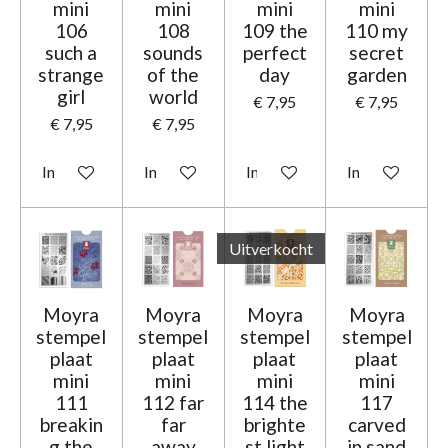
mini
mini
mini
mini
106
108
109 the
110 my
such a
sounds
perfect
secret
strange
of the
day
garden
girl
world
€ 7,95
€ 7,95
€ 7,95
€ 7,95
In winkelwagen
In winkelwagen
In winkelwagen
In winkelwage
Uitverkocht
Moyra
Moyra
Moyra
Moyra
stempel
stempel
stempel
stempel
plaat
plaat
plaat
plaat
mini
mini
mini
mini
111
112 far
114 the
117
breakin
far
brighte
carved
g the
away
st light
in sand