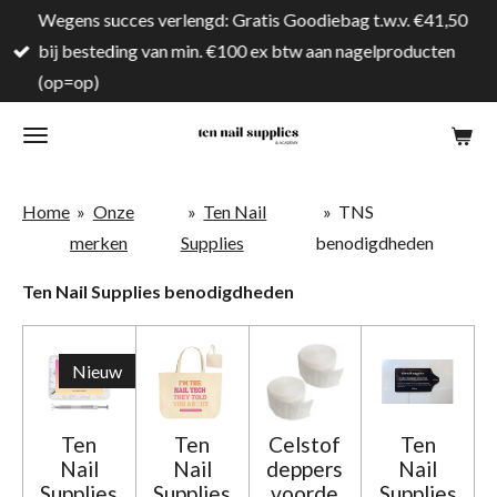
Wegens succes verlengd: Gratis Goodiebag t.w.v. €41,50
Ga
bij besteding van min. €100 ex btw aan nagelproducten
direct
(op=op)
naar
de
hoofdinhoud
Home
»
Onze
»
Ten Nail
»
TNS
merken
Supplies
benodigdheden
Ten Nail Supplies benodigdheden
Nieuw
Ten
Ten
Celstof
Ten
Nail
Nail
deppers
Nail
Supplies
Supplies
voorde
Supplies