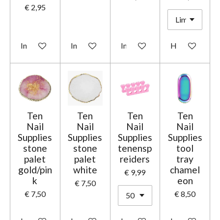
€ 2,95
In winkelwagen
In winkelwagen
In winkelwagen
Houd mij op d
Ten
Ten
Ten
Ten
Nail
Nail
Nail
Nail
Supplies
Supplies
Supplies
Supplies
stone
stone
tenensp
tool
palet
palet
reiders
tray
gold/pin
white
chamel
€ 9,99
k
eon
€ 7,50
€ 7,50
€ 8,50