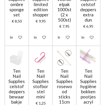
ombre
limited
elpak
celstof
sponge
edition
1000st
deppers
set
shopper
(2 x
extra
500st)
dun
€ 8,50
€ 9,95
€ 7,95
€ 6,95
In winkelwagen
In winkelwagen
In winkelwagen
In winkelwage
Ten
Ten
Ten
Ten
Nail
Nail
Nail
Nail
Supplies
Supplies
Supplies
Supplies
celstof
stofbor
rosewo
hygiëne
deppers
stel
od
bokken
bewaar
mini
sticks
pootjes
bakje
11cm
acryl
€ 1,25