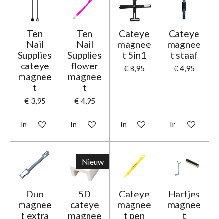
Ten
Ten
Cateye
Cateye
Nail
Nail
magnee
magnee
Supplies
Supplies
t 5in1
t staaf
cateye
flower
€ 8,95
€ 4,95
magnee
magnee
t
t
€ 3,95
€ 4,95
In winkelwagen
In winkelwagen
In winkelwagen
In winkelwage
Nieuw
Duo
5D
Cateye
Hartjes
magnee
cateye
magnee
magnee
t extra
magnee
t pen
t