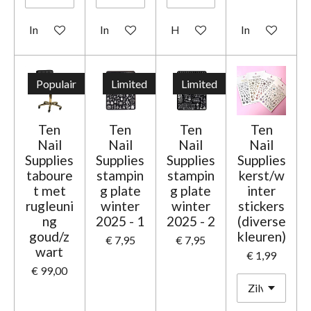
In winkelwagen
In winkelwagen
Houd mij op de hoogte
In winkelwage
Populair
Limited
Limited
Ten
Ten
Ten
Ten
Nail
Nail
Nail
Nail
Supplies
Supplies
Supplies
Supplies
taboure
stampin
stampin
kerst/w
t met
g plate
g plate
inter
rugleuni
winter
winter
stickers
ng
2025 - 1
2025 - 2
(diverse
goud/z
kleuren)
€ 7,95
€ 7,95
wart
€ 1,99
€ 99,00