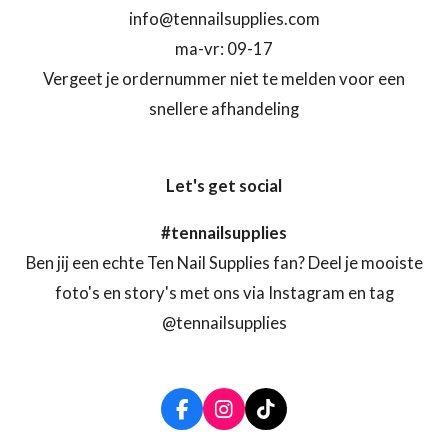
info@tennailsupplies.com
ma-vr: 09-17
Vergeet je ordernummer niet te melden voor een
snellere afhandeling
Let's get social
#tennailsupplies
Ben jij een echte Ten Nail Supplies fan? Deel je mooiste
foto's en story's met ons via Instagram en tag
@tennailsupplies
F
I
T
a
n
i