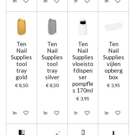
In winkelwagen
In winkelwagen
In winkelwagen
In winkelwage
Ten
Ten
Ten
Ten
Nail
Nail
Nail
Nail
Supplies
Supplies
Supplies
Supplies
tool
tool
vloeisto
vijlen
tray
tray
fdispen
opberg
gold
silver
ser
box
pompfle
€ 8,50
€ 8,50
€ 3,95
s 170ml
€ 3,95
In winkelwagen
In winkelwagen
In winkelwagen
In winkelwage