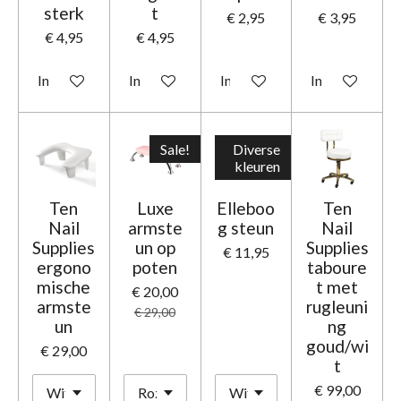
sterk
t
€ 2,95
€ 3,95
€ 4,95
€ 4,95
In winkelwagen
In winkelwagen
In winkelwagen
In winkelwage
Sale!
Diverse
kleuren
Ten
Luxe
Elleboo
Ten
Nail
armste
g steun
Nail
Supplies
un op
Supplies
€ 11,95
ergono
poten
taboure
mische
t met
€ 20,00
armste
rugleuni
€ 29,00
un
ng
goud/wi
€ 29,00
t
€ 99,00