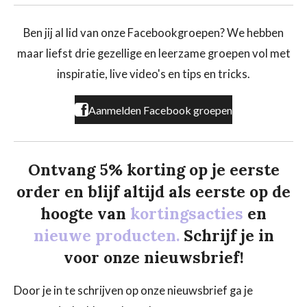
c
s
k
e
t
T
b
a
o
Ben jij al lid van onze Facebookgroepen? We hebben
o
g
k
maar liefst drie gezellige en leerzame groepen vol met
o
r
k
a
inspiratie, live video's en tips en tricks.
m
Aanmelden Facebook groepen
Ontvang 5% korting op je eerste
order en blijf altijd als eerste op de
hoogte van
kortingsacties
en
nieuwe producten.
Schrijf je in
voor onze nieuwsbrief!
Door je in te schrijven op onze nieuwsbrief ga je