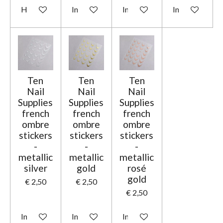
Houd mij op de hoogte
In winkelwagen
In winkelwagen
In winkelwage
Ten
Ten
Ten
Nail
Nail
Nail
Supplies
Supplies
Supplies
french
french
french
ombre
ombre
ombre
stickers
stickers
stickers
-
-
-
metallic
metallic
metallic
silver
gold
rosé
gold
€ 2,50
€ 2,50
€ 2,50
In winkelwagen
In winkelwagen
In winkelwagen