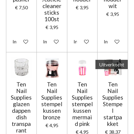
cleaner
wit
€ 7,50
€ 3,95
sticks
€ 3,95
100st
€ 3,95
In winkelwagen
In winkelwagen
In winkelwagen
In winkelwage
Uitverkocht
Ten
Ten
Ten
Ten
Nail
Nail
Nail
Nail
Supplies
Supplies
Supplies
Supplies
glazen
stempel
stempel
Stempe
dappen
kussen
kussen
l
dish
bronze
mermai
startpa
transpa
d pink
kket
€ 4,95
rant
€ 4,95
€ 38,37