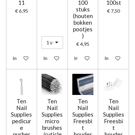
11
100
100st
stuks
€ 6,95
€ 7,50
(houten
bokken
pootjes
)
€ 4,95
In winkelwagen
In winkelwagen
In winkelwagen
In winkelwage
Ten
Ten
Ten
Ten
Nail
Nail
Nail
Nail
Supplies
Supplies
Supplies
Supplies
pedicur
micro
Freesbi
Freesbi
e
brushes
t
t
pusher
/cuticle
houder
houder