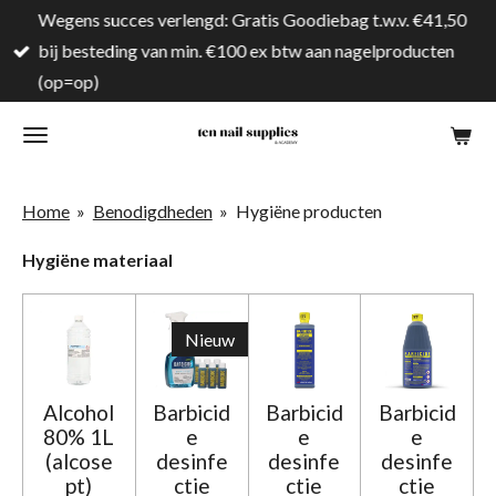
Wegens succes verlengd: Gratis Goodiebag t.w.v. €41,50
Ga
bij besteding van min. €100 ex btw aan nagelproducten
direct
(op=op)
naar
de
hoofdinhoud
Home
»
Benodigdheden
»
Hygiëne producten
Hygiëne materiaal
Nieuw
Alcohol
Barbicid
Barbicid
Barbicid
80% 1L
e
e
e
(alcose
desinfe
desinfe
desinfe
pt)
ctie
ctie
ctie