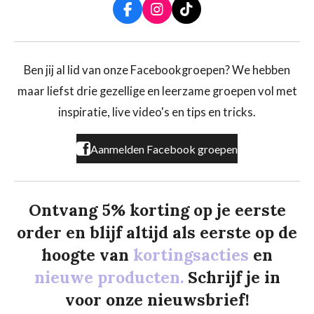
F
I
T
a
n
i
c
s
k
e
t
T
b
a
o
Ben jij al lid van onze Facebookgroepen? We hebben
o
g
k
maar liefst drie gezellige en leerzame groepen vol met
o
r
k
a
inspiratie, live video's en tips en tricks.
m
Aanmelden Facebook groepen
Ontvang 5% korting op je eerste
order en blijf altijd als eerste op de
hoogte van
kortingsacties
en
nieuwe producten.
Schrijf je in
voor onze nieuwsbrief!