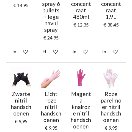
spray 6
concent
concent
€ 14,95
bullets
raat
raat
+ lege
480ml
1,9L
navul
€ 12,35
€ 38,45
spray
€ 24,95
In winkelwagen
Houd mij op de hoogte
In winkelwagen
In winkelwage
Zwarte
Licht
Magent
Roze
nitril
roze
a
parelmo
handsch
nitril
knalroz
er nitril
oenen
handsch
e nitril
handsch
oenen
handsch
oenen
€ 9,95
oenen
€ 9,95
€ 9,95