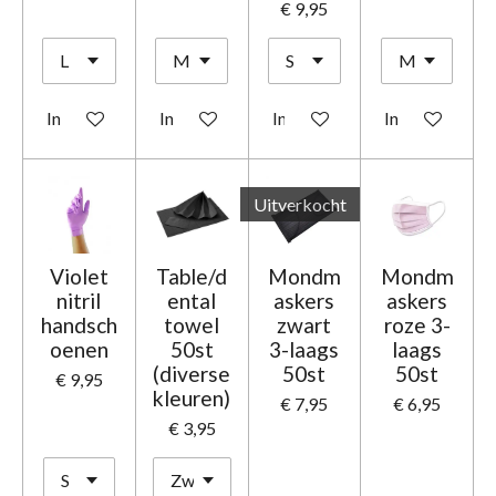
€ 9,95
In winkelwagen
In winkelwagen
In winkelwagen
In winkelwage
Uitverkocht
Violet
Table/d
Mondm
Mondm
nitril
ental
askers
askers
handsch
towel
zwart
roze 3-
oenen
50st
3-laags
laags
(diverse
50st
50st
€ 9,95
kleuren)
€ 7,95
€ 6,95
€ 3,95