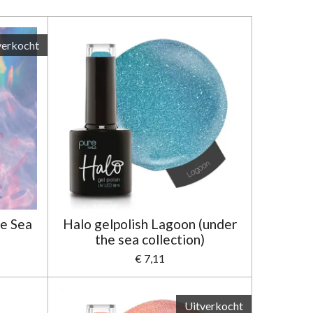
verkocht
he Sea
Halo gelpolish Lagoon (under
the sea collection)
€ 7,11
Uitverkocht