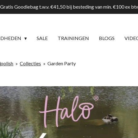
Gratis Goodiebag t.w.v. €41,50 bij besteding van min. €100 ex b
GDHEDEN
SALE
TRAININGEN
BLOGS
VIDE
lpolish
»
Collecties
»
Garden Party