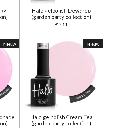
Sky
Halo gelpolish Dewdrop
ion)
(garden party collection)
€ 7,11
Nieuw
Nieuw
monade
Halo gelpolish Cream Tea
ion)
(garden party collection)