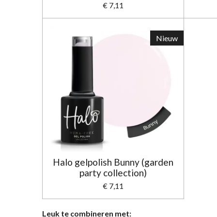
€ 7,11
Nieuw
Halo gelpolish Bunny (garden
party collection)
€ 7,11
Leuk te combineren met: