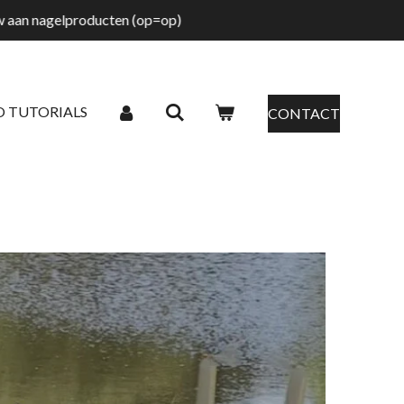
tw aan nagelproducten (op=op)
O TUTORIALS
CONTACT