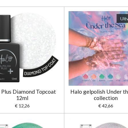
Uit
 Plus Diamond Topcoat
Halo gelpolish Under t
12ml
collection
€ 12,26
€ 42,66