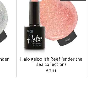
under
Halo gelpolish Reef (under the
)
sea collection)
€ 7,11