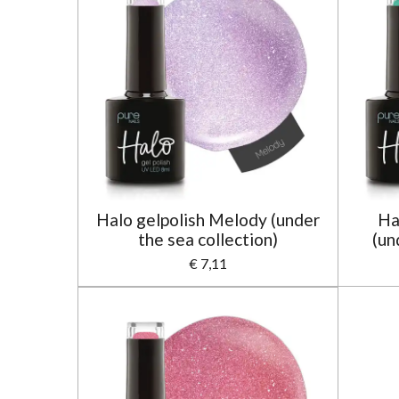
Halo gelpolish Melody (under
Ha
the sea collection)
(un
€ 7,11