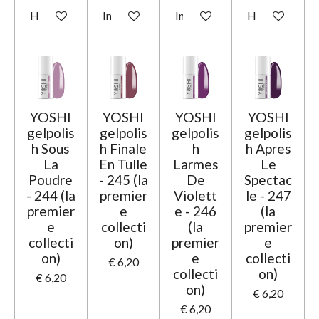
Houd mij op de hoogte
In winkelwagen
In winkelwagen
Houd mij op d
YOSHI
YOSHI
YOSHI
YOSHI
gelpolis
gelpolis
gelpolis
gelpolis
h Sous
h Finale
h
h Apres
La
En Tulle
Larmes
Le
Poudre
- 245 (la
De
Spectac
- 244 (la
premier
Violett
le - 247
premier
e
e - 246
(la
e
collecti
(la
premier
collecti
on)
premier
e
on)
e
collecti
€ 6,20
collecti
on)
€ 6,20
on)
€ 6,20
€ 6,20