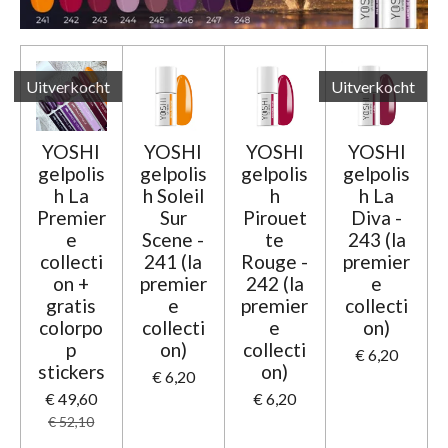
Uitverkocht
Uitverkocht
YOSHI
YOSHI
YOSHI
YOSHI
gelpolis
gelpolis
gelpolis
gelpolis
h La
h Soleil
h
h La
Premier
Sur
Pirouet
Diva -
e
Scene -
te
243 (la
collecti
241 (la
Rouge -
premier
on +
premier
242 (la
e
gratis
e
premier
collecti
colorpo
collecti
e
on)
p
on)
collecti
€ 6,20
stickers
on)
€ 6,20
€ 49,60
€ 6,20
€ 52,10