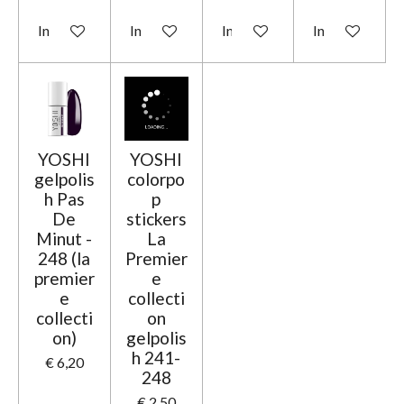
In winkelwagen
In winkelwagen
In winkelwagen
In winkelwage
YOSHI
YOSHI
gelpolis
colorpo
h Pas
p
De
stickers
Minut -
La
248 (la
Premier
premier
e
e
collecti
collecti
on
on)
gelpolis
h 241-
€ 6,20
248
€ 2,50