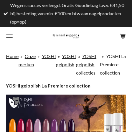
Wegens succes verlengd: Gratis Goodiebag t.w.v. €41,50
Ga
bij besteding van min. €100 ex btw aan nagelproducten
direct
(op=op)
naar
de
hoofdinhoud
Home
»
Onze
»
YOSHI
»
YOSHI
»
YOSHI
»
YOSHI La
merken
gelpolish
gelpolish
Premiere
collecties
collection
YOSHI gelpolish La Premiere collection