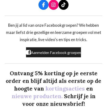
F
I
T
a
n
i
c
s
k
e
t
T
b
a
o
Ben jij al lid van onze Facebookgroepen? We hebben
o
g
k
maar liefst drie gezellige en leerzame groepen vol met
o
r
k
a
inspiratie, live video's en tips en tricks.
m
Aanmelden Facebook groepen
Ontvang 5% korting op je eerste
order en blijf altijd als eerste op de
hoogte van
kortingsacties
en
nieuwe producten.
Schrijf je in
voor onze nieuwsbrief!