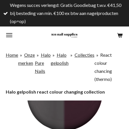
Wegens succes verlengd: Gratis Goodiebag t.w.v. €41,50
Ga
bij besteding van min. €100 ex btw aan nagelproducten
direct
(op=op)
naar
de
hoofdinhoud
Home
»
Onze
»
Halo
»
Halo
»
Collecties
»
React
merken
Pure
gelpolish
colour
Nails
chancing
(thermo)
Halo gelpolish react colour changing collection