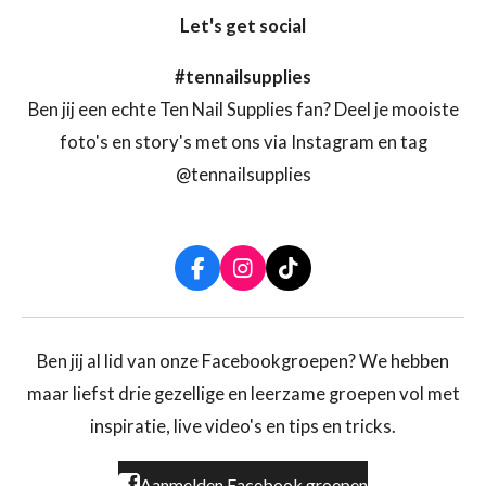
Let's get social
#tennailsupplies
Ben jij een echte Ten Nail Supplies fan? Deel je mooiste
foto's en story's met ons via Instagram en tag
@tennailsupplies
F
I
T
a
n
i
c
s
k
e
t
T
b
a
o
Ben jij al lid van onze Facebookgroepen? We hebben
o
g
k
maar liefst drie gezellige en leerzame groepen vol met
o
r
k
a
inspiratie, live video's en tips en tricks.
m
Aanmelden Facebook groepen