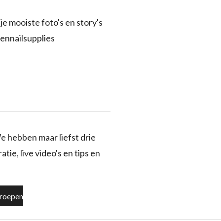
je mooiste foto's en story's
ennailsupplies
e hebben maar liefst drie
tie, live video's en tips en
roepen