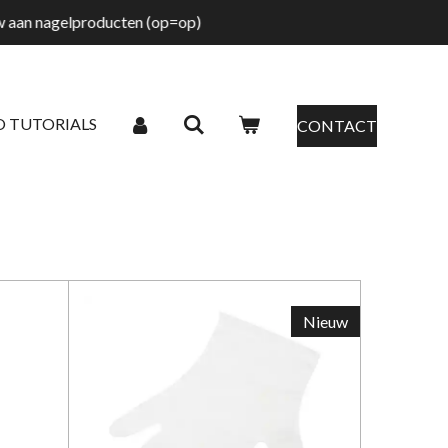
tw aan nagelproducten (op=op)
O TUTORIALS
CONTACT
Nieuw