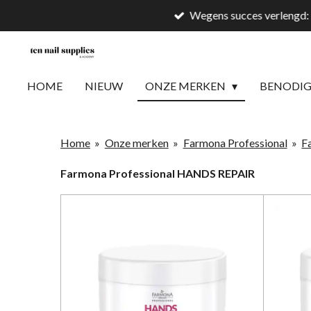
Wegens succes verlengd: 
Ga
direct
naar
de
HOME
NIEUW
ONZE MERKEN
BENODI
hoofdinhoud
Home
»
Onze merken
»
Farmona Professional
»
F
Farmona Professional HANDS REPAIR