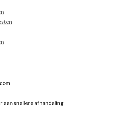
en
osten
en
.com
r een snellere afhandeling