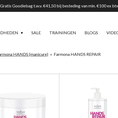
Gratis Goodiebag t.w.v. €41,50 bij besteding van min. €100 ex b
GDHEDEN
SALE
TRAININGEN
BLOGS
VIDE
armona HANDS (manicure)
»
Farmona HANDS REPAIR