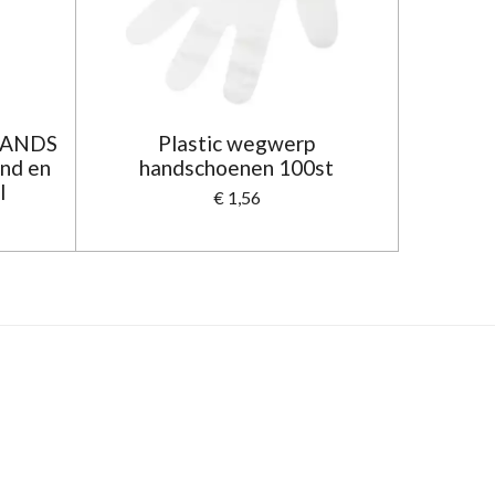
 HANDS
Plastic wegwerp
nd en
handschoenen 100st
l
€ 1,56