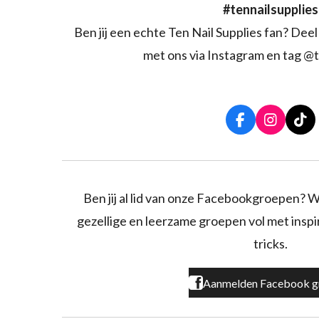
#tennailsupplies
Ben jij een echte Ten Nail Supplies fan? Deel 
met ons via Instagram en tag @t
F
I
T
a
n
i
c
s
k
e
t
T
b
a
o
o
g
k
Ben jij al lid van onze Facebookgroepen? W
o
r
gezellige en leerzame groepen vol met inspira
k
a
m
tricks.
Aanmelden Facebook g