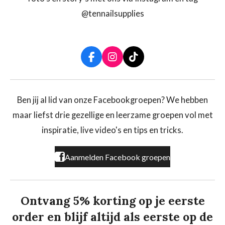
@tennailsupplies
F
I
T
a
n
i
c
s
k
e
t
T
b
a
o
Ben jij al lid van onze Facebookgroepen? We hebben
o
g
k
maar liefst drie gezellige en leerzame groepen vol met
o
r
k
a
inspiratie, live video's en tips en tricks.
m
Aanmelden Facebook groepen
Ontvang 5% korting op je eerste
order en blijf altijd als eerste op de