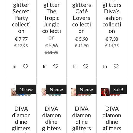
glitter
glitter
glitters
glitters
Secret
The
Café
Diva’s
Party
Tropic
Lovers
Fashion
collecti
Jungle
collecti
collecti
on
collecti
on
on
on
€ 7,77
€ 5,98
€ 7,38
€ 5,96
€ 12,95
€ 11,90
€ 14,75
€ 11,80
In winkelwagen
In winkelwagen
In winkelwagen
In winkelwage
Nieuw
Nieuw
Nieuw
Sale!
DIVA
DIVA
DIVA
DIVA
diamon
diamon
diamon
diamon
dline
dline
dline
dline
glitters
glitters
glitters
glitters