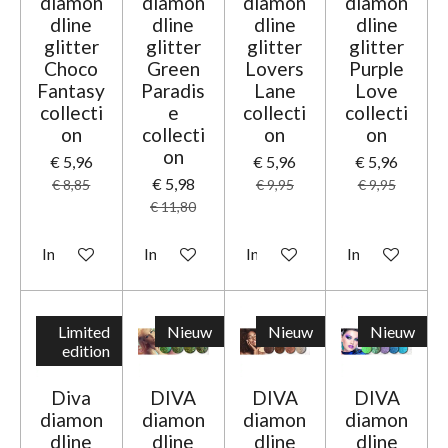
diamon
diamon
diamon
diamon
dline
dline
dline
dline
glitter
glitter
glitter
glitter
Choco
Green
Lovers
Purple
Fantasy
Paradis
Lane
Love
collecti
e
collecti
collecti
on
collecti
on
on
on
€ 5,96
€ 5,96
€ 5,96
€ 5,98
€ 8,85
€ 9,95
€ 9,95
€ 11,80
In winkelwagen
In winkelwagen
In winkelwagen
In winkelwage
Limited
Nieuw
Nieuw
Nieuw
edition
Diva
DIVA
DIVA
DIVA
diamon
diamon
diamon
diamon
dline
dline
dline
dline