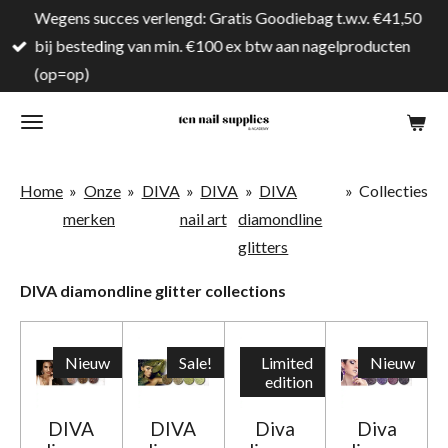
Wegens succes verlengd: Gratis Goodiebag t.w.v. €41,50
Ga
bij besteding van min. €100 ex btw aan nagelproducten
direct
(op=op)
naar
de
hoofdinhoud
Home
»
Onze
»
DIVA
»
DIVA
»
DIVA
»
Collecties
merken
nail art
diamondline
glitters
DIVA diamondline glitter collections
Nieuw
Sale!
Limited
Nieuw
edition
DIVA
DIVA
Diva
Diva