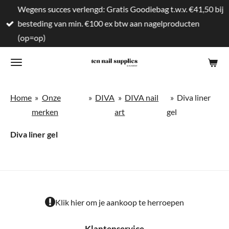
Wegens succes verlengd: Gratis Goodiebag t.w.v. €41,50 bij
Ga
besteding van min. €100 ex btw aan nagelproducten
direct
(op=op)
naar
de
hoofdinhoud
Home
»
Onze
»
DIVA
»
DIVA nail
»
Diva liner
merken
art
gel
Diva liner gel
Klik hier om je aankoop te herroepen
Klantenservice