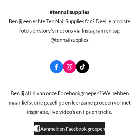
#tennailsupplies
Ben jij een echte Ten Nail Supplies fan? Deel je mooiste
foto's en story's met ons via Instagram en tag
@tennailsupplies
F
I
T
a
n
i
c
s
k
e
t
T
b
a
o
Ben jij al lid van onze Facebookgroepen? We hebben
o
g
k
maar liefst drie gezellige en leerzame groepen vol met
o
r
k
a
inspiratie, live video's en tips en tricks.
m
Aanmelden Facebook groepen