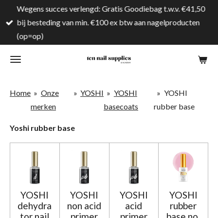
Wegens succes verlengd: Gratis Goodiebag t.w.v. €41,50
Ga
bij besteding van min. €100 ex btw aan nagelproducten
direct
(op=op)
naar
de
hoofdinhoud
Home
»
Onze
»
YOSHI
»
YOSHI
»
YOSHI
merken
basecoats
rubber base
Yoshi rubber base
YOSHI
YOSHI
YOSHI
YOSHI
dehydra
non acid
acid
rubber
tor nail
primer
primer
base no.