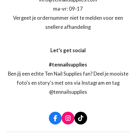
ma-vr: 09-17
Vergeet je ordernummer niet te melden voor een
snellere afhandeling
Let's get social
#tennailsupplies
Ben jij een echte Ten Nail Supplies fan? Deel je mooiste
foto's en story's met ons via Instagram en tag
@tennailsupplies
F
I
T
a
n
i
c
s
k