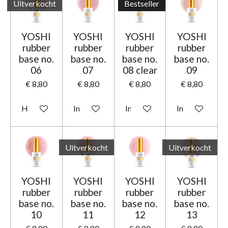
Uitverkocht
Bestseller
YOSHI
YOSHI
YOSHI
YOSHI
rubber
rubber
rubber
rubber
base no.
base no.
base no.
base no.
06
07
08 clear
09
€ 8,80
€ 8,80
€ 8,80
€ 8,80
Houd mij op de hoogte
In winkelwagen
In winkelwagen
In winkelwage
Uitverkocht
Uitverkocht
YOSHI
YOSHI
YOSHI
YOSHI
rubber
rubber
rubber
rubber
base no.
base no.
base no.
base no.
10
11
12
13