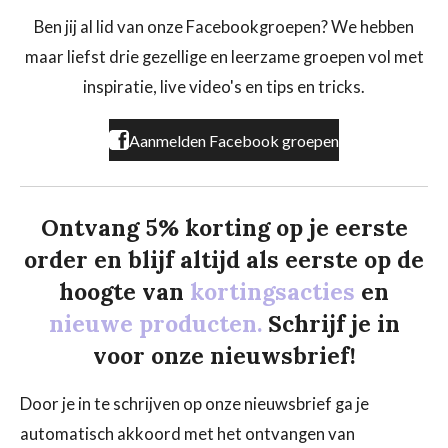
e
t
T
b
a
o
Ben jij al lid van onze Facebookgroepen? We hebben
o
g
k
maar liefst drie gezellige en leerzame groepen vol met
o
r
k
a
inspiratie, live video's en tips en tricks.
m
Aanmelden Facebook groepen
Ontvang 5% korting op je eerste
order en blijf altijd als eerste op de
hoogte van
kortingsacties
en
nieuwe producten.
Schrijf je in
voor onze nieuwsbrief!
Door je in te schrijven op onze nieuwsbrief ga je
automatisch akkoord met het ontvangen van