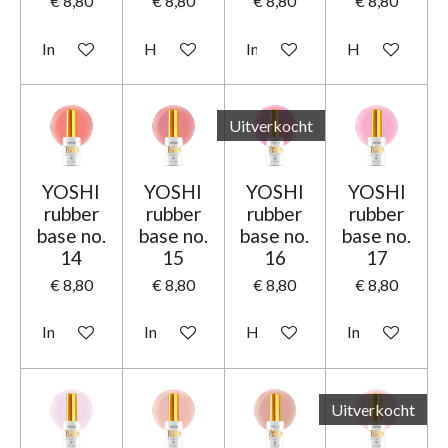
€ 8,80
€ 8,80
€ 8,80
€ 8,80
In winkelwagen
Houd mij op de hoogte
In winkelwagen
Houd mij op d
Uitverkocht
YOSHI
YOSHI
YOSHI
YOSHI
rubber
rubber
rubber
rubber
base no.
base no.
base no.
base no.
14
15
16
17
€ 8,80
€ 8,80
€ 8,80
€ 8,80
In winkelwagen
In winkelwagen
Houd mij op de hoogte
In winkelwage
Uitverkocht