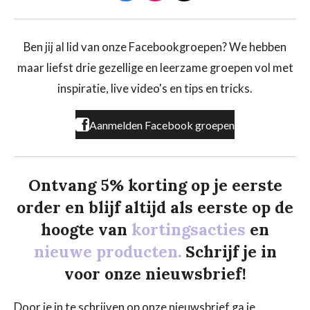
a
n
i
c
s
k
e
t
T
b
a
o
Ben jij al lid van onze Facebookgroepen? We hebben
o
g
k
maar liefst drie gezellige en leerzame groepen vol met
o
r
k
a
inspiratie, live video's en tips en tricks.
m
Aanmelden Facebook groepen
Ontvang 5% korting op je eerste
order en blijf altijd als eerste op de
hoogte van
kortingsacties
en
nieuwe producten.
Schrijf je in
voor onze nieuwsbrief!
Door je in te schrijven op onze nieuwsbrief ga je