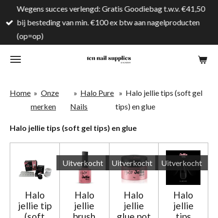
Wegens succes verlengd: Gratis Goodiebag t.w.v. €41,50
Ga
bij besteding van min. €100 ex btw aan nagelproducten
direct
(op=op)
naar
de
hoofdinhoud
Home
»
Onze
»
Halo Pure
»
Halo jellie tips (soft gel
merken
Nails
tips) en glue
Halo jellie tips (soft gel tips) en glue
Uitverkocht
Uitverkocht
Uitverkocht
Halo
Halo
Halo
Halo
jellie tip
jellie
jellie
jellie
(soft
brush
glue pot
tips