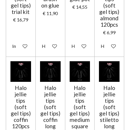
gel tips)
on glue
(soft
€ 14,55
trial kit
gel tips)
€ 11,90
almond
€ 16,79
120pcs
€ 6,99
In winkelwagen
Houd mij op de hoogte
Houd mij op de hoogte
Houd mij op d
Halo
Halo
Halo
Halo
jellie
jellie
jellie
jellie
tips
tips
tips
tips
(soft
(soft
(soft
(soft
gel tips)
gel tips)
gel tips)
gel tips)
coffin
coffin
medium
stiletto
120pcs
long
square
long