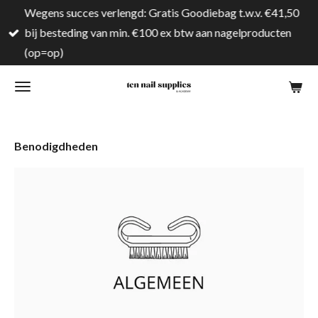
Wegens succes verlengd: Gratis Goodiebag t.w.v. €41,50
Ga
bij besteding van min. €100 ex btw aan nagelproducten
direct
(op=op)
naar
de
hoofdinhoud
Benodigdheden