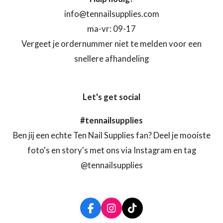
info@tennailsupplies.com
ma-vr: 09-17
Vergeet je ordernummer niet te melden voor een
snellere afhandeling
Let's get social
#tennailsupplies
Ben jij een echte Ten Nail Supplies fan? Deel je mooiste
foto's en story's met ons via Instagram en tag
@tennailsupplies
F
I
T
a
n
i