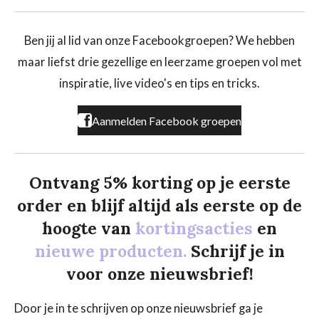
c
s
k
e
t
T
b
a
o
Ben jij al lid van onze Facebookgroepen? We hebben
o
g
k
maar liefst drie gezellige en leerzame groepen vol met
o
r
k
a
inspiratie, live video's en tips en tricks.
m
Aanmelden Facebook groepen
Ontvang 5% korting op je eerste
order en blijf altijd als eerste op de
hoogte van
kortingsacties
en
nieuwe producten.
Schrijf je in
voor onze nieuwsbrief!
Door je in te schrijven op onze nieuwsbrief ga je