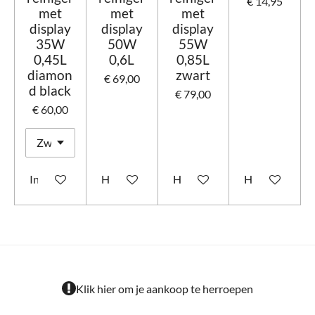
€ 14,95
met
met
met
display
display
display
35W
50W
55W
0,45L
0,6L
0,85L
diamon
zwart
€ 69,00
d black
€ 79,00
€ 60,00
In winkelwagen
Houd mij op de hoogte
Houd mij op de hoogte
Houd mij op d
Klik hier om je aankoop te herroepen