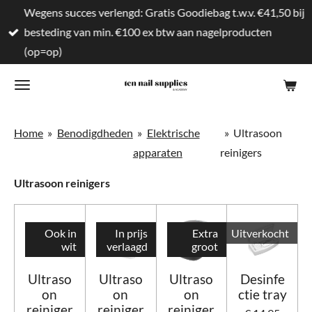
Wegens succes verlengd: Gratis Goodiebag t.w.v. €41,50 bij
Ga
besteding van min. €100 ex btw aan nagelproducten
direct
(op=op)
naar
de
hoofdinhoud
Home
»
Benodigdheden
»
Elektrische
»
Ultrasoon
apparaten
reinigers
Ultrasoon reinigers
Ook in
In prijs
Extra
Uitverkocht
wit
verlaagd
groot
Ultraso
Ultraso
Ultraso
Desinfe
on
on
on
ctie tray
reiniger
reiniger
reiniger