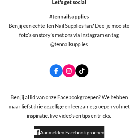
Let's get social
#tennailsupplies
Ben jij een echte Ten Nail Supplies fan? Deel je mooiste
foto's en story's met ons via Instagram en tag
@tennailsupplies
F
I
T
a
n
i
c
s
k
e
t
T
b
a
o
Ben jij al lid van onze Facebookgroepen? We hebben
o
g
k
maar liefst drie gezellige en leerzame groepen vol met
o
r
k
a
inspiratie, live video's en tips en tricks.
m
Aanmelden Facebook groepen