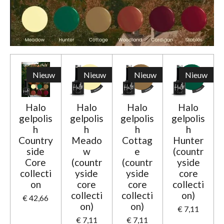
Nieuw
Nieuw
Nieuw
Nieuw
Halo
Halo
Halo
Halo
gelpolis
gelpolis
gelpolis
gelpolis
h
h
h
h
Country
Meado
Cottag
Hunter
side
w
e
(countr
Core
(countr
(countr
yside
collecti
yside
yside
core
on
core
core
collecti
collecti
collecti
on)
€ 42,66
on)
on)
€ 7,11
€ 7,11
€ 7,11