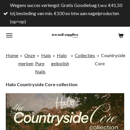
Wegens succes verlengd: Gratis Goodiebag t.w.v. €41,50
Ga
bij besteding van min. €100 ex btw aan nagelproducten
direct
(op=op)
naar
de
hoofdinhoud
Home
»
Onze
»
Halo
»
Halo
»
Collecties
»
Countryside
merken
Pure
gelpolish
Core
Nails
Halo Countryside Core collection