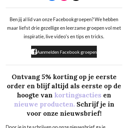
a
n
i
c
s
k
e
t
T
b
a
o
Ben jij al lid van onze Facebookgroepen? We hebben
o
g
k
maar liefst drie gezellige en leerzame groepen vol met
o
r
k
a
inspiratie, live video's en tips en tricks.
m
Aanmelden Facebook groepen
Ontvang 5% korting op je eerste
order en blijf altijd als eerste op de
hoogte van
kortingsacties
en
nieuwe producten.
Schrijf je in
voor onze nieuwsbrief!
Door je in te schrijven op onze nieuwsbrief ga je