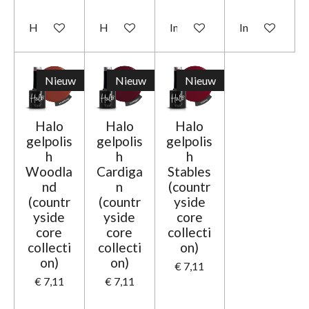
Houd mij op de hoogte
Houd mij op de hoogte
In winkelwagen
In winkelwage
Nieuw
Nieuw
Nieuw
Halo
Halo
Halo
gelpolis
gelpolis
gelpolis
h
h
h
Woodla
Cardiga
Stables
nd
n
(countr
(countr
(countr
yside
yside
yside
core
core
core
collecti
collecti
collecti
on)
on)
on)
€ 7,11
€ 7,11
€ 7,11