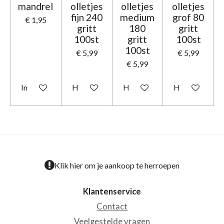
mandrel
olletjes
olletjes
olletjes
fijn 240
medium
grof 80
€ 1,95
gritt
180
gritt
100st
gritt
100st
100st
€ 5,99
€ 5,99
€ 5,99
In winkelwagen
Houd mij op de hoogte
Houd mij op de hoogte
Houd mij op d
Klik hier om je aankoop te herroepen
Klantenservice
Contact
Veelgestelde vragen