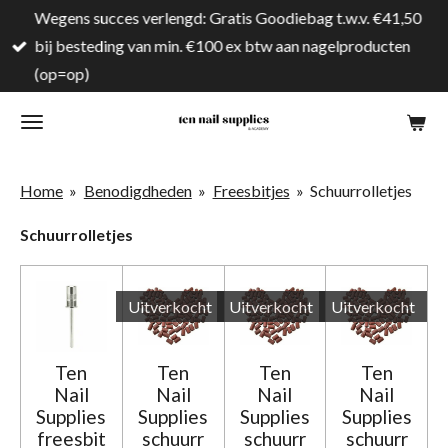
Wegens succes verlengd: Gratis Goodiebag t.w.v. €41,50
Ga
bij besteding van min. €100 ex btw aan nagelproducten
direct
(op=op)
naar
de
hoofdinhoud
Home
»
Benodigdheden
»
Freesbitjes
»
Schuurrolletjes
Schuurrolletjes
Uitverkocht
Uitverkocht
Uitverkocht
Ten
Ten
Ten
Ten
Nail
Nail
Nail
Nail
Supplies
Supplies
Supplies
Supplies
freesbit
schuurr
schuurr
schuurr