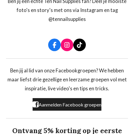
Ben jij een echte Ten Nail Supplies fan? Deel je mooiste
foto's en story's met ons via Instagram en tag
@tennailsupplies
F
I
T
a
n
i
c
s
k
e
t
T
b
a
o
Ben jij al lid van onze Facebookgroepen? We hebben
o
g
k
maar liefst drie gezellige en leerzame groepen vol met
o
r
k
a
inspiratie, live video's en tips en tricks.
m
Aanmelden Facebook groepen
Ontvang 5% korting op je eerste