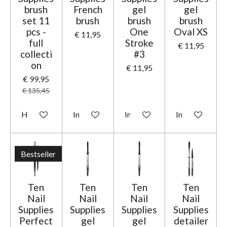
brush
French
gel
gel
set 11
brush
brush
brush
pcs -
One
Oval XS
€ 11,95
full
Stroke
€ 11,95
collecti
#3
on
€ 11,95
€ 99,95
€ 135,45
Houd mij op de hoogte
In winkelwagen
In winkelwagen
In winkelwage
Bestseller
Ten
Ten
Ten
Ten
Nail
Nail
Nail
Nail
Supplies
Supplies
Supplies
Supplies
Perfect
gel
gel
detailer