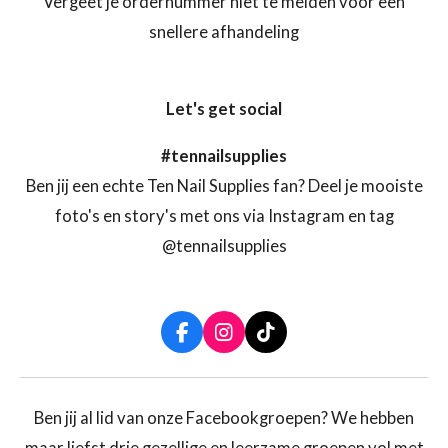
Vergeet je ordernummer niet te melden voor een
snellere afhandeling
Let's get social
#tennailsupplies
Ben jij een echte Ten Nail Supplies fan? Deel je mooiste
foto's en story's met ons via Instagram en tag
@tennailsupplies
F
I
T
a
n
i
c
s
k
e
t
T
b
a
o
Ben jij al lid van onze Facebookgroepen? We hebben
o
g
k