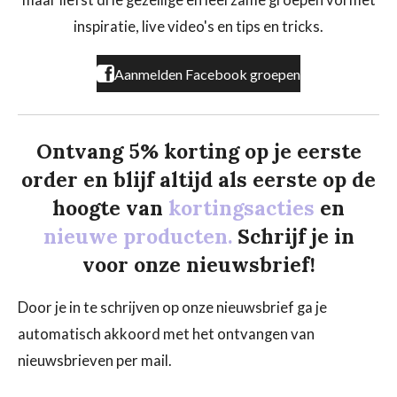
maar liefst drie gezellige en leerzame groepen vol met
o
r
k
a
inspiratie, live video's en tips en tricks.
m
Aanmelden Facebook groepen
Ontvang 5% korting op je eerste
order en blijf altijd als eerste op de
hoogte van
kortingsacties
en
nieuwe producten.
Schrijf je in
voor onze nieuwsbrief!
Door je in te schrijven op onze nieuwsbrief ga je
automatisch akkoord met het ontvangen van
nieuwsbrieven per mail.