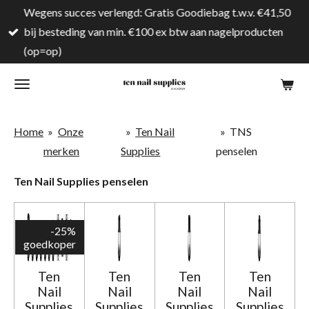
Wegens succes verlengd: Gratis Goodiebag t.w.v. €41,50
Ga
bij besteding van min. €100 ex btw aan nagelproducten
direct
(op=op)
naar
de
hoofdinhoud
Home
»
Onze
»
Ten Nail
»
TNS
merken
Supplies
penselen
Ten Nail Supplies penselen
-25%
goedkoper
Ten
Ten
Ten
Ten
Nail
Nail
Nail
Nail
Supplies
Supplies
Supplies
Supplies