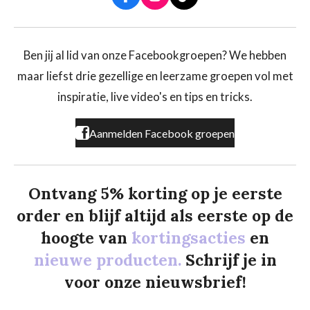
F
I
T
a
n
i
c
s
k
e
t
T
b
a
o
Ben jij al lid van onze Facebookgroepen? We hebben
o
g
k
maar liefst drie gezellige en leerzame groepen vol met
o
r
k
a
inspiratie, live video's en tips en tricks.
m
Aanmelden Facebook groepen
Ontvang 5% korting op je eerste
order en blijf altijd als eerste op de
hoogte van
kortingsacties
en
nieuwe producten.
Schrijf je in
voor onze nieuwsbrief!