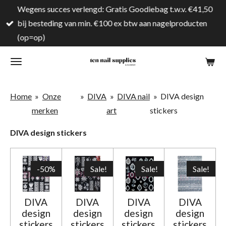
Wegens succes verlengd: Gratis Goodiebag t.w.v. €41,50
Ga
bij besteding van min. €100 ex btw aan nagelproducten
direct
(op=op)
naar
de
hoofdinhoud
Home
»
Onze
»
DIVA
»
DIVA nail
»
DIVA design
merken
art
stickers
DIVA design stickers
-50%
Sale!
Sale!
Sale!
DIVA
DIVA
DIVA
DIVA
design
design
design
design
stickers
stickers
stickers
stickers