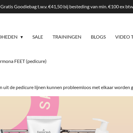
Gratis Goodiebag t.w.v. €41,50 bij besteding van min. €100 ex b
DHEDEN
SALE
TRAININGEN
BLOGS
VIDEO 
rmona FEET (pedicure)
n uit de pedicure lijnen kunnen probleemloos met elkaar worden