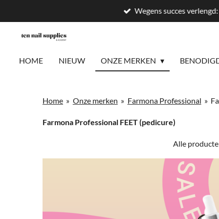
Wegens succes verlengd: 
Ga
direct
naar
de
HOME
NIEUW
ONZE MERKEN
BENODIG
hoofdinhoud
Home
»
Onze merken
»
Farmona Professional
»
Fa
Farmona Professional FEET (pedicure)
Alle producte