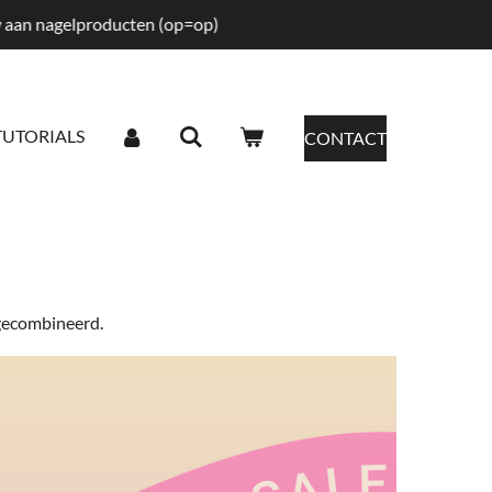
tw aan nagelproducten (op=op)
TUTORIALS
CONTACT
 gecombineerd.