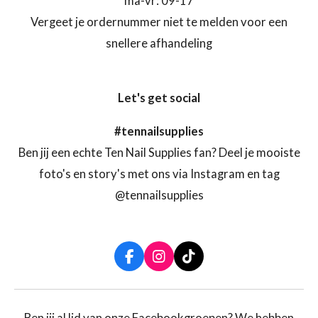
ma-vr: 09-17
Vergeet je ordernummer niet te melden voor een
snellere afhandeling
Let's get social
#tennailsupplies
Ben jij een echte Ten Nail Supplies fan? Deel je mooiste
foto's en story's met ons via Instagram en tag
@tennailsupplies
F
I
T
a
n
i
c
s
k
e
t
T
b
a
o
Ben jij al lid van onze Facebookgroepen? We hebben