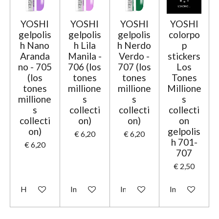
YOSHI
YOSHI
YOSHI
YOSHI
gelpolis
gelpolis
gelpolis
colorpo
h Nano
h Lila
h Nerdo
p
Aranda
Manila -
Verdo -
stickers
no - 705
706 (los
707 (los
Los
(los
tones
tones
Tones
tones
millione
millione
Millione
millione
s
s
s
s
collecti
collecti
collecti
collecti
on)
on)
on
on)
gelpolis
€ 6,20
€ 6,20
h 701-
€ 6,20
707
€ 2,50
Houd mij op de hoogte
In winkelwagen
In winkelwagen
In winkelwage