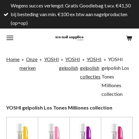
Wegens succes verlengd: Gratis Goodiebag t.w.v. €41,50
Ga
bij besteding van min. €100 ex btw aan nagelproducten
direct
(op=op)
naar
de
hoofdinhoud
Home
»
Onze
»
YOSHI
»
YOSHI
»
YOSHI
»
YOSHI
merken
gelpolish
gelpolish
gelpolish Los
collecties
Tones
Milliones
collection
YOSHI gelpolish Los Tones Milliones collection