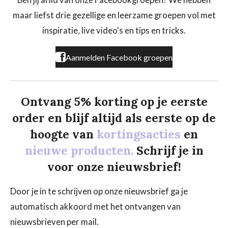
o
g
k
maar liefst drie gezellige en leerzame groepen vol met
o
r
k
a
inspiratie, live video's en tips en tricks.
m
Aanmelden Facebook groepen
Ontvang 5% korting op je eerste
order en blijf altijd als eerste op de
hoogte van
kortingsacties
en
nieuwe producten.
Schrijf je in
voor onze nieuwsbrief!
Door je in te schrijven op onze nieuwsbrief ga je
automatisch akkoord met het ontvangen van
nieuwsbrieven per mail.