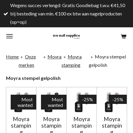
Wegens succes verlengd: Gratis Goodiebag t.w.v. €41,50
Ga
bij besteding van min. €100 ex btw aan nagelproducten
direct
(op=op)
naar
de
hoofdinhoud
Home
»
Onze
»
Moyra
»
Moyra
»
Moyra stempel
merken
stamping
gelpolish
Moyra stempel gelpolish
Most
Most
-25%
-25%
wanted
wanted
Moyra
Moyra
Moyra
Moyra
stampin
stampin
stampin
stampin
g
g
g
g