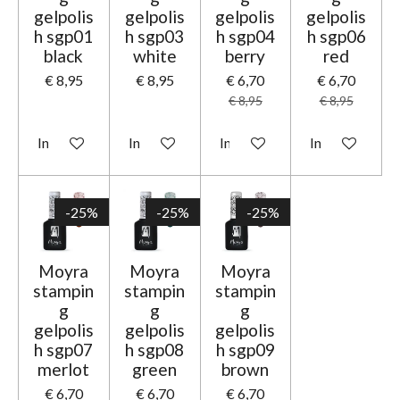
gelpolis
gelpolis
gelpolis
gelpolis
h sgp01
h sgp03
h sgp04
h sgp06
black
white
berry
red
€ 8,95
€ 8,95
€ 6,70
€ 6,70
€ 8,95
€ 8,95
In winkelwagen
In winkelwagen
In winkelwagen
In winkelwage
-25%
-25%
-25%
Moyra
Moyra
Moyra
stampin
stampin
stampin
g
g
g
gelpolis
gelpolis
gelpolis
h sgp07
h sgp08
h sgp09
merlot
green
brown
€ 6,70
€ 6,70
€ 6,70