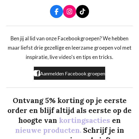
F
I
T
a
n
i
c
s
k
e
t
T
b
a
o
Ben jij al lid van onze Facebookgroepen? We hebben
o
g
k
maar liefst drie gezellige en leerzame groepen vol met
o
r
k
a
inspiratie, live video's en tips en tricks.
m
Aanmelden Facebook groepen
Ontvang 5% korting op je eerste
order en blijf altijd als eerste op de
hoogte van
kortingsacties
en
nieuwe producten.
Schrijf je in