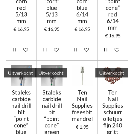
“corn”
“corn”
“corn”
“point
red
blue
blue
cone”
5/13
5/13
6/14
red
mm
mm
mm
6/14
mm
€ 16,95
€ 16,95
€ 16,95
€ 16,95
Houd mij op de hoogte
Houd mij op de hoogte
Houd mij op de hoogte
Houd mij op d
Uitverkocht
Uitverkocht
Uitverkocht
Staleks
Staleks
Ten
Ten
carbide
carbide
Nail
Nail
nail drill
nail drill
Supplies
Supplies
bit
bit
freesbit
schuurr
“point
“point
mandrel
olletjes
cone”
cone”
fijn 240
€ 1,95
blue
green
gritt