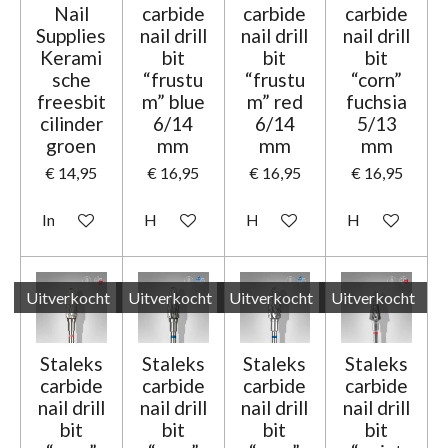
Nail
carbide
carbide
carbide
Supplies
nail drill
nail drill
nail drill
Kerami
bit
bit
bit
sche
“frustu
“frustu
“corn”
freesbit
m” blue
m” red
fuchsia
cilinder
6/14
6/14
5/13
groen
mm
mm
mm
€ 14,95
€ 16,95
€ 16,95
€ 16,95
In winkelwagen
Houd mij op de hoogte
Houd mij op de hoogte
Houd mij op d
Uitverkocht
Uitverkocht
Uitverkocht
Uitverkocht
Staleks
Staleks
Staleks
Staleks
carbide
carbide
carbide
carbide
nail drill
nail drill
nail drill
nail drill
bit
bit
bit
bit