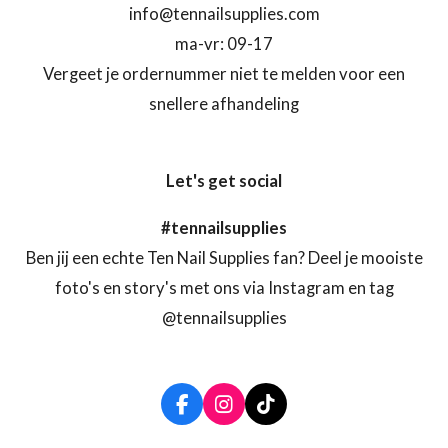
info@tennailsupplies.com
ma-vr: 09-17
Vergeet je ordernummer niet te melden voor een
snellere afhandeling
Let's get social
#tennailsupplies
Ben jij een echte Ten Nail Supplies fan? Deel je mooiste
foto's en story's met ons via Instagram en tag
@tennailsupplies
F
I
T
a
n
i