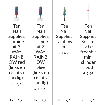
Ten
Ten
Ten
Ten
Nail
Nail
Nail
Nail
Supplies
Supplies
Supplies
Supplies
carbide
carbide
rainbow
Kerami
bit 2-
bit 2-
bit
sche
WAY
WAY
freesbit
€ 14,95
RAINB
RAINB
mini
OW red
OW
cilinder
(links en
blue
rood
rechtsh
(links en
€ 9,95
andig)
rechts
handig)
€ 17,95
€ 17,95
In winkelwagen
In winkelwagen
In winkelwagen
In winkelwage