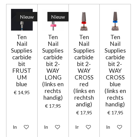
Nieuw
Nieuw
Ten
Ten
Ten
Ten
Nail
Nail
Nail
Nail
Supplies
Supplies
Supplies
Supplies
carbide
carbide
carbide
carbide
bit
bit 2-
bit 2-
bit 2-
FRUST
WAY
WAY
WAY
UM
LONG
CROSS
CROSS
blue
(links en
red
blue
rechts
(links en
(links en
€ 14,95
handig)
rechtsh
rechts
andig)
handig)
€ 17,95
€ 17,95
€ 17,95
In winkelwagen
In winkelwagen
In winkelwagen
In winkelwage