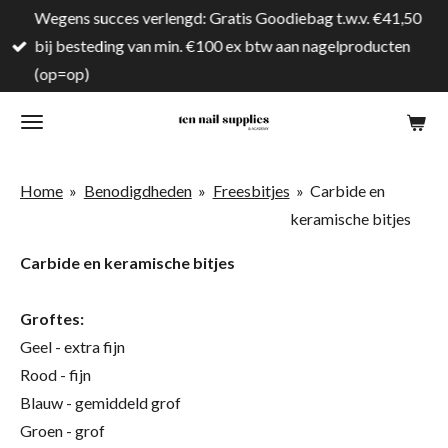
Wegens succes verlengd: Gratis Goodiebag t.w.v. €41,50
Ga
bij besteding van min. €100 ex btw aan nagelproducten
direct
(op=op)
naar
de
hoofdinhoud
Home
»
Benodigdheden
»
Freesbitjes
»
Carbide en
keramische bitjes
Carbide en keramische bitjes
Groftes:
Geel - extra fijn
Rood - fijn
Blauw - gemiddeld grof
Groen - grof