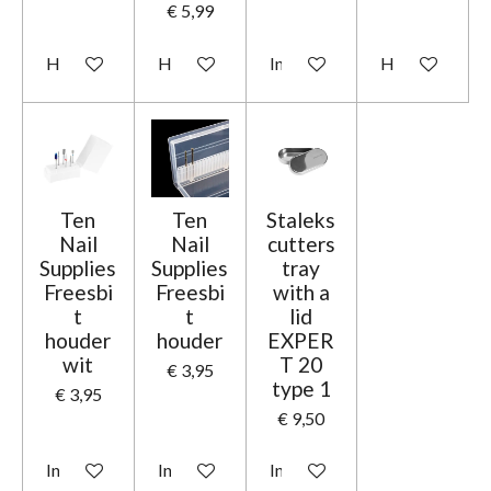
€ 5,99
Houd mij op de hoogte
Houd mij op de hoogte
In winkelwagen
Houd mij op d
Ten
Ten
Staleks
Nail
Nail
cutters
Supplies
Supplies
tray
Freesbi
Freesbi
with a
t
t
lid
houder
houder
EXPER
wit
T 20
€ 3,95
type 1
€ 3,95
€ 9,50
In winkelwagen
In winkelwagen
In winkelwagen