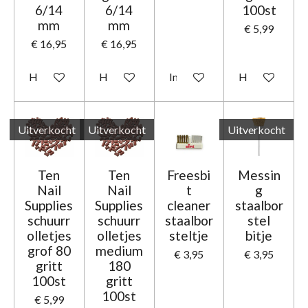
6/14
6/14
100st
mm
mm
€ 5,99
€ 16,95
€ 16,95
Houd mij op de hoogte
Houd mij op de hoogte
In winkelwagen
Houd mij op d
Uitverkocht
Uitverkocht
Uitverkocht
Ten
Ten
Freesbi
Messin
Nail
Nail
t
g
Supplies
Supplies
cleaner
staalbor
schuurr
schuurr
staalbor
stel
olletjes
olletjes
steltje
bitje
grof 80
medium
€ 3,95
€ 3,95
gritt
180
100st
gritt
100st
€ 5,99