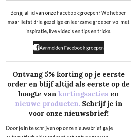
c
s
k
e
t
T
b
a
o
Ben jij al lid van onze Facebookgroepen? We hebben
o
g
k
maar liefst drie gezellige en leerzame groepen vol met
o
r
k
a
inspiratie, live video's en tips en tricks.
m
Aanmelden Facebook groepen
Ontvang 5% korting op je eerste
order en blijf altijd als eerste op de
hoogte van
kortingsacties
en
nieuwe producten.
Schrijf je in
voor onze nieuwsbrief!
Door je in te schrijven op onze nieuwsbrief ga je