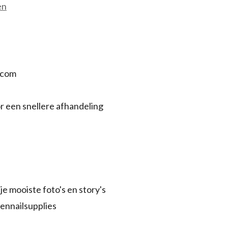
en
.com
r een snellere afhandeling
je mooiste foto's en story's
ennailsupplies