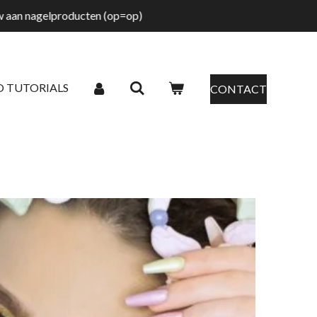
tw aan nagelproducten (op=op)
O TUTORIALS
CONTACT