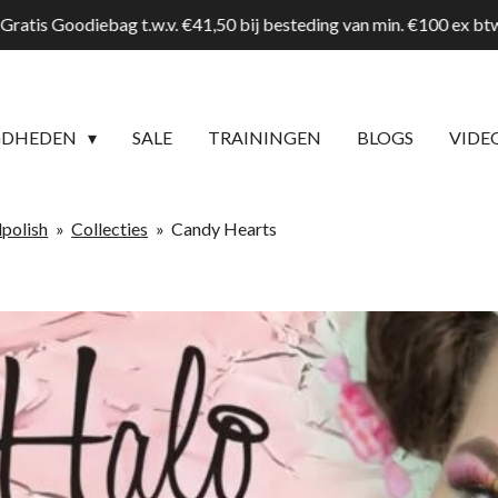
Gratis Goodiebag t.w.v. €41,50 bij besteding van min. €100 ex b
GDHEDEN
SALE
TRAININGEN
BLOGS
VIDE
lpolish
»
Collecties
»
Candy Hearts