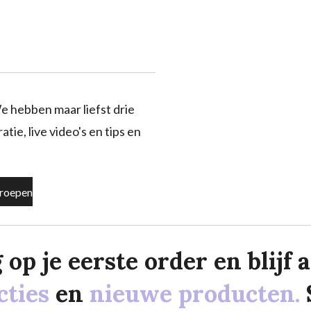
e hebben maar liefst drie
tie, live video's en tips en
roepen
p je eerste order en blijf al
cties
en
nieuwe producten.