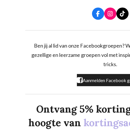
F
I
T
a
n
i
c
s
k
e
t
T
b
a
o
o
g
k
Ben jij al lid van onze Facebookgroepen? W
o
r
gezellige en leerzame groepen vol met inspira
k
a
m
tricks.
Aanmelden Facebook g
Ontvang 5% korting o
hoogte van
kortingsa