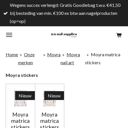
Wegens succes verlengd: Gratis Goodiebag t.w.v. €41,50
Ga
bij besteding van min. €100 ex btw aan nagelproducten
direct
(op=op)
naar
de
hoofdinhoud
Home
»
Onze
»
Moyra
»
Moyra
»
Moyra matrica
merken
nail art
stickers
Moyra stickers
Nieuw
Nieuw
Moyra
Moyra
matrica
matrica
stickers
stickers