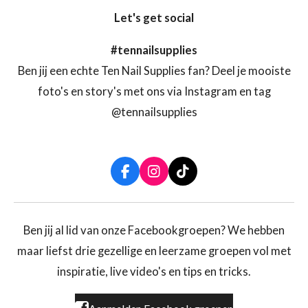
Let's get social
#tennailsupplies
Ben jij een echte Ten Nail Supplies fan? Deel je mooiste
foto's en story's met ons via Instagram en tag
@tennailsupplies
F
I
T
a
n
i
c
s
k
e
t
T
b
a
o
Ben jij al lid van onze Facebookgroepen? We hebben
o
g
k
maar liefst drie gezellige en leerzame groepen vol met
o
r
k
a
inspiratie, live video's en tips en tricks.
m