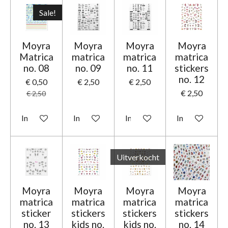
Sale!
Moyra
Moyra
Moyra
Moyra
Matrica
matrica
matrica
matrica
no. 08
no. 09
no. 11
stickers
no. 12
€ 0,50
€ 2,50
€ 2,50
€ 2,50
€ 2,50
In winkelwagen
In winkelwagen
In winkelwagen
In winkelwage
Uitverkocht
Moyra
Moyra
Moyra
Moyra
matrica
matrica
matrica
matrica
sticker
stickers
stickers
stickers
no. 13
kids no.
kids no.
no. 14