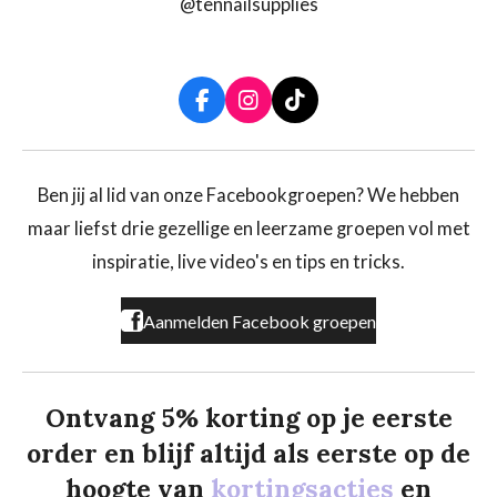
@tennailsupplies
F
I
T
a
n
i
c
s
k
e
t
T
b
a
o
Ben jij al lid van onze Facebookgroepen? We hebben
o
g
k
maar liefst drie gezellige en leerzame groepen vol met
o
r
k
a
inspiratie, live video's en tips en tricks.
m
Aanmelden Facebook groepen
Ontvang 5% korting op je eerste
order en blijf altijd als eerste op de
hoogte van
kortingsacties
en