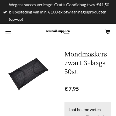
Wegens succes verlengd: Gratis Goodiebag t.w.v. €41,50
Ga
bij besteding van min. €100 ex btw aan nagelproducten
direct
(op=op)
naar
de
hoofdinhoud
Mondmaskers
zwart 3-laags
50st
€ 7,95
Laat het me weten