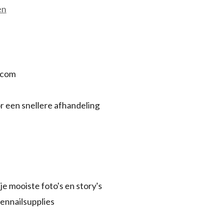
en
.com
r een snellere afhandeling
je mooiste foto's en story's
ennailsupplies