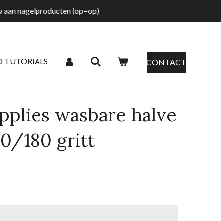
tw aan nagelproducten (op=op)
O TUTORIALS
CONTACT
pplies wasbare halve
00/180 gritt