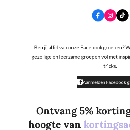
F
I
T
a
n
i
c
s
k
e
t
T
b
a
o
o
g
k
Ben jij al lid van onze Facebookgroepen? W
o
r
gezellige en leerzame groepen vol met inspira
k
a
m
tricks.
Aanmelden Facebook g
Ontvang 5% korting o
hoogte van
kortingsa