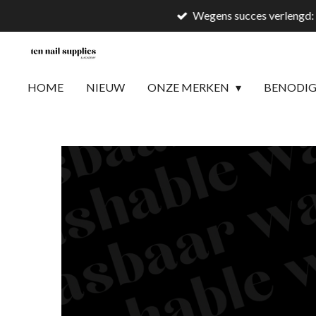
Wegens succes verlengd: 
Ga
direct
naar
de
HOME
NIEUW
ONZE MERKEN
BENODI
hoofdinhoud