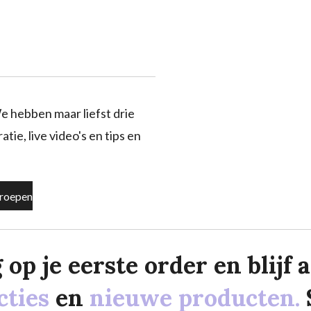
e hebben maar liefst drie
tie, live video's en tips en
roepen
p je eerste order en blijf al
cties
en
nieuwe producten.