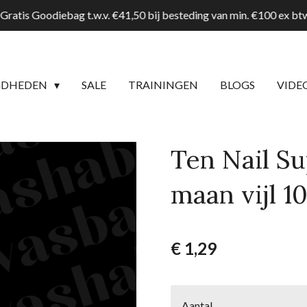
Gratis Goodiebag t.w.v. €41,50 bij besteding van min. €100 ex b
GDHEDEN
SALE
TRAININGEN
BLOGS
VIDE
Ten Nail Su
maan vijl 1
€ 1,29
Aantal