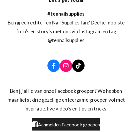
#tennailsupplies
Ben jij een echte Ten Nail Supplies fan? Deel je mooiste
foto's en story's met ons via Instagram en tag
@tennailsupplies
F
I
T
a
n
i
c
s
k
e
t
T
b
a
o
Ben jij al lid van onze Facebookgroepen? We hebben
o
g
k
maar liefst drie gezellige en leerzame groepen vol met
o
r
k
a
inspiratie, live video's en tips en tricks.
m
Aanmelden Facebook groepen