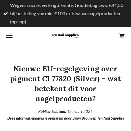
Wegens succes verlengd: Gratis Goodiebag t.w.v. €41,50
Ga
bij besteding van min. €100 ex btw aan nagelproducten
direct
(op=op)
naar
de
hoofdinhoud
Nieuwe EU-regelgeving over
pigment CI 77820 (Silver) – wat
betekent dit voor
nagelproducten?
Publicatiedatum:
12 maart 2026
Deze informatiepagina is opgesteld door Dewi Brouwer, Ten Nail Supplies