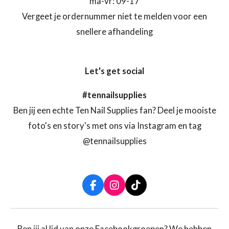
ma-vr: 09-17
Vergeet je ordernummer niet te melden voor een
snellere afhandeling
Let's get social
#tennailsupplies
Ben jij een echte Ten Nail Supplies fan? Deel je mooiste
foto's en story's met ons via Instagram en tag
@tennailsupplies
F
I
T
a
n
i
c
s
k
e
t
T
b
a
o