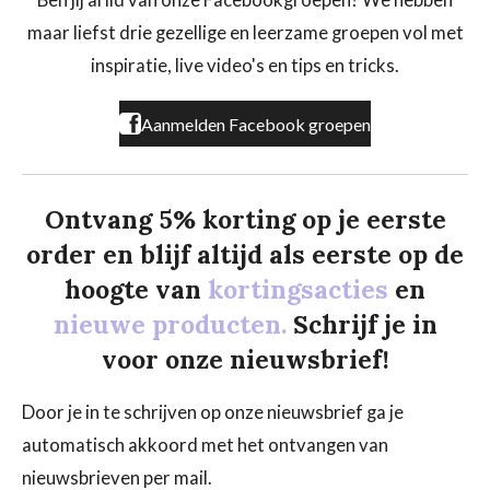
Ben jij al lid van onze Facebookgroepen? We hebben
o
g
k
maar liefst drie gezellige en leerzame groepen vol met
o
r
k
a
inspiratie, live video's en tips en tricks.
m
Aanmelden Facebook groepen
Ontvang 5% korting op je eerste
order en blijf altijd als eerste op de
hoogte van
kortingsacties
en
nieuwe producten.
Schrijf je in
voor onze nieuwsbrief!
Door je in te schrijven op onze nieuwsbrief ga je
automatisch akkoord met het ontvangen van
nieuwsbrieven per mail.