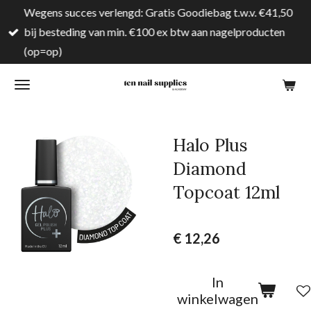
Wegens succes verlengd: Gratis Goodiebag t.w.v. €41,50
Ga
bij besteding van min. €100 ex btw aan nagelproducten
direct
(op=op)
naar
de
hoofdinhoud
Halo Plus
Diamond
Topcoat 12ml
€ 12,26
In
winkelwagen