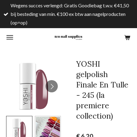
Wegens succes verlengd: Gratis Goodiebag t.w.v. €41,50
Ga
bij besteding van min. €100 ex btw aan nagelproducten
direct
(op=op)
naar
de
hoofdinhoud
YOSHI
gelpolish
Finale En Tulle
- 245 (la
premiere
collection)
€ 6,20