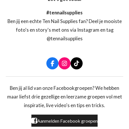
#tennailsupplies
Ben jij een echte Ten Nail Supplies fan? Deel je mooiste
foto's en story's met ons via Instagram en tag
@tennailsupplies
F
I
T
a
n
i
c
s
k
e
t
T
b
a
o
Ben jij al lid van onze Facebookgroepen? We hebben
o
g
k
maar liefst drie gezellige en leerzame groepen vol met
o
r
k
a
inspiratie, live video's en tips en tricks.
m
Aanmelden Facebook groepen