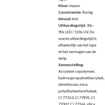
Kleur:
mauve
Consistentie:
Romig
Inhoud:
6ml
Uithardingstijd:
30s -
90s LED / 120s UV.
De
exacte uithardingstijd is
afhankelijk van het type
en het vermogen van de
lamp.
Samenstelling
:
Acrylaten-copolymeer,
hydroxypropylmethacrylaat,
dimethicone, mica,
polyethyleentereftalaat,
CI 77163, CI 77891, CI
77007, CI 77266, silica,