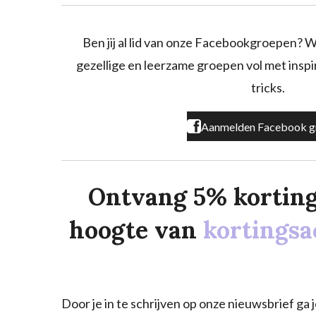
e
t
T
b
a
o
o
g
k
Ben jij al lid van onze Facebookgroepen? W
o
r
gezellige en leerzame groepen vol met inspira
k
a
m
tricks.
Aanmelden Facebook g
Ontvang 5% korting o
hoogte van
kortingsa
Door je in te schrijven op onze nieuwsbrief g