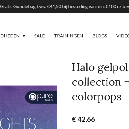
Gratis Goodiebag t.w.v. €41,50 bij besteding van min. €100 ex b
GDHEDEN
SALE
TRAININGEN
BLOGS
VIDE
Halo gelpol
collection 
colorpops
€ 42,66