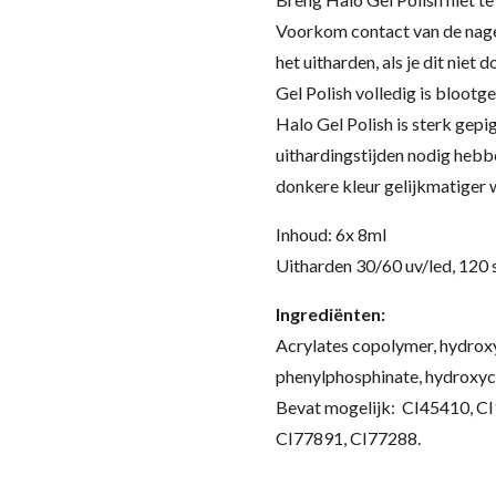
Voorkom contact van de nagel
het uitharden, als je dit niet
Gel Polish volledig is blootge
Halo Gel Polish is sterk gep
uithardingstijden nodig hebb
donkere kleur gelijkmatiger 
Inhoud: 6x 8ml
Uitharden 30/60 uv/led, 120 
Ingrediënten:
Acrylates copolymer, hydroxy
phenylphosphinate, hydroxycyc
Bevat mogelijk: CI45410, C
CI77891, CI77288.