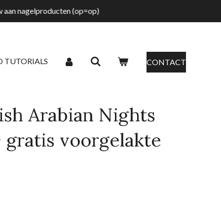
tw aan nagelproducten (op=op)
O TUTORIALS
CONTACT
ish Arabian Nights
+ gratis voorgelakte