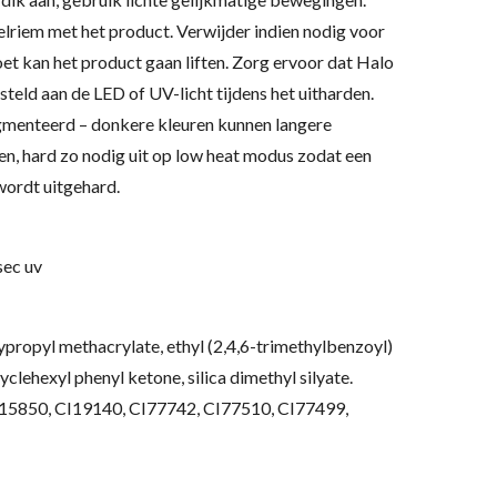
riem met het product. Verwijder indien nodig voor
 doet kan het product gaan liften. Zorg ervoor dat Halo
steld aan de LED of UV-licht tijdens het uitharden.
igmenteerd – donkere kleuren kunnen langere
en, hard zo nodig uit op low heat modus zodat een
wordt uitgehard
.
sec uv
propyl methacrylate, ethyl (2,4,6-trimethylbenzoyl)
lehexyl phenyl ketone, silica dimethyl silyate.
I15850, CI19140, CI77742, CI77510, CI77499,