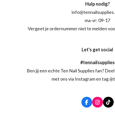
Hulp nodig?
info@tennailsupplies
ma-vr: 09-17
Vergeet je ordernummer niet te melden voo
Let's get social
#tennailsupplies
Ben jij een echte Ten Nail Supplies fan? Deel 
met ons via Instagram en tag @t
F
I
T
a
n
i
c
s
k