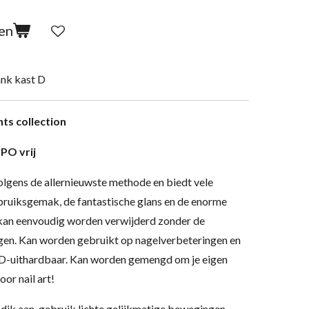
en
nk kast D
hts collection
TPO vrij
olgens de allernieuwste methode en biedt vele
bruiksgemak, de fantastische glans en de enorme
 kan eenvoudig worden verwijderd zonder de
igen. Kan worden gebruikt op nagelverbeteringen en
LED-uithardbaar. Kan worden gemengd om je eigen
oor nail art!
 dik aan, gebruik lichte gelijkmatige bewegingen.