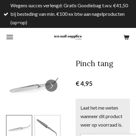
Wegens succes verlengd: Gratis Goodiebag t.w.v. €41,50
Ga
bij besteding van min. €100 ex btw aan nagelproducten
direct
(op=op)
naar
de
hoofdinhoud
Pinch tang
€ 4,95
Laat het me weten
wanneer dit product
weer op voorraad is.