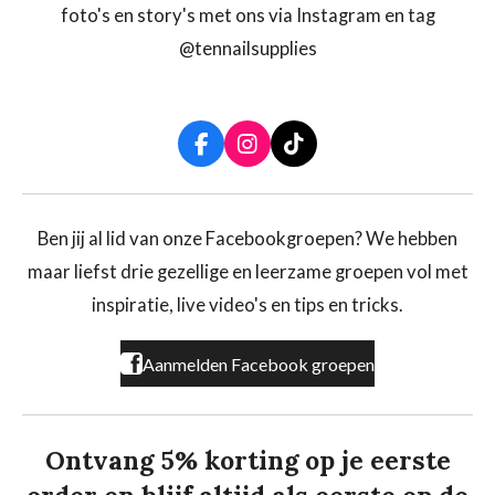
foto's en story's met ons via Instagram en tag
@tennailsupplies
F
I
T
a
n
i
c
s
k
e
t
T
b
a
o
Ben jij al lid van onze Facebookgroepen? We hebben
o
g
k
maar liefst drie gezellige en leerzame groepen vol met
o
r
k
a
inspiratie, live video's en tips en tricks.
m
Aanmelden Facebook groepen
Ontvang 5% korting op je eerste