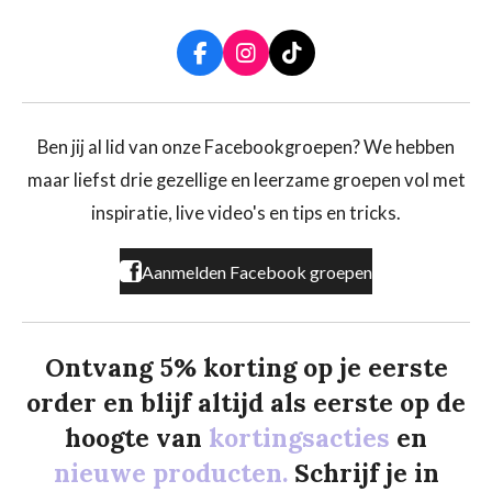
F
I
T
a
n
i
c
s
k
e
t
T
b
a
o
Ben jij al lid van onze Facebookgroepen? We hebben
o
g
k
maar liefst drie gezellige en leerzame groepen vol met
o
r
k
a
inspiratie, live video's en tips en tricks.
m
Aanmelden Facebook groepen
Ontvang 5% korting op je eerste
order en blijf altijd als eerste op de
hoogte van
kortingsacties
en
nieuwe producten.
Schrijf je in