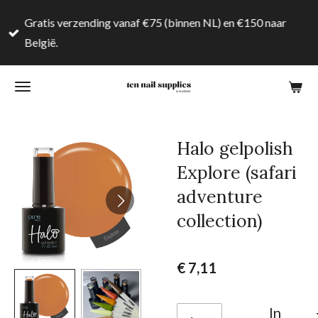
Ga
Gratis verzending vanaf €75 (binnen NL) en €150 naar
direct
België.
naar
de
hoofdinhoud
Halo gelpolish
Explore (safari
adventure
collection)
€ 7,11
In