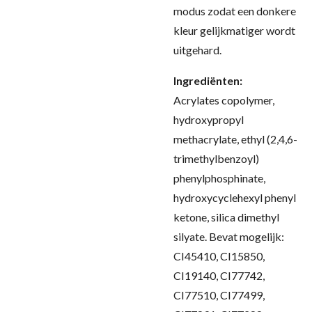
modus zodat een donkere
kleur gelijkmatiger wordt
uitgehard
.
Ingrediënten:
Acrylates copolymer,
hydroxypropyl
methacrylate, ethyl (2,4,6-
trimethylbenzoyl)
phenylphosphinate,
hydroxycyclehexyl phenyl
ketone, silica dimethyl
silyate. Bevat mogelijk:
CI45410, CI15850,
CI19140, CI77742,
CI77510, CI77499,