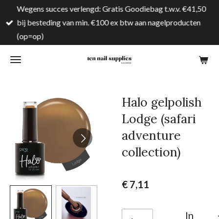
Wegens succes verlengd: Gratis Goodiebag t.w.v. €41,50
Ga
bij besteding van min. €100 ex btw aan nagelproducten
direct
(op=op)
naar
de
hoofdinhoud
Halo gelpolish
Lodge (safari
adventure
collection)
€ 7,11
In