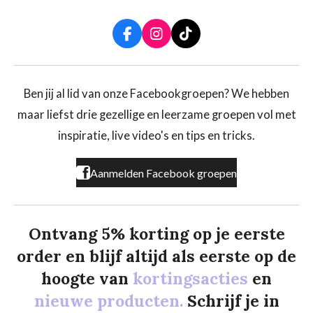
F
I
T
a
n
i
c
s
k
e
t
T
b
a
o
Ben jij al lid van onze Facebookgroepen? We hebben
o
g
k
maar liefst drie gezellige en leerzame groepen vol met
o
r
k
a
inspiratie, live video's en tips en tricks.
m
Aanmelden Facebook groepen
Ontvang 5% korting op je eerste
order en blijf altijd als eerste op de
hoogte van
kortingsacties
en
nieuwe producten.
Schrijf je in