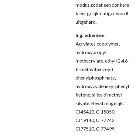
modus zodat een donkere
kleur gelijkmatiger wordt
uitgehard
.
Ingrediënten:
Acrylates copolymer,
hydroxypropyl
methacrylate, ethyl (2,4,6-
trimethylbenzoyl)
phenylphosphinate,
hydroxycyclehexyl phenyl
ketone, silica dimethyl
silyate. Bevat mogelijk:
CI45410, CI15850,
CI19140, CI77742,
CI77510, CI77499,