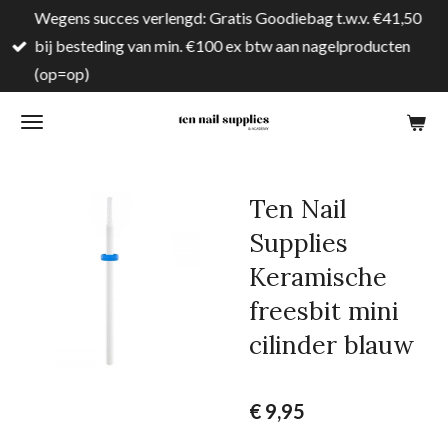
Wegens succes verlengd: Gratis Goodiebag t.w.v. €41,50
Ga
bij besteding van min. €100 ex btw aan nagelproducten
direct
(op=op)
naar
de
hoofdinhoud
Ten Nail
Supplies
Keramische
freesbit mini
cilinder blauw
€ 9,95