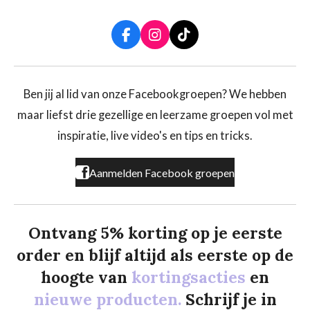
F
I
T
a
n
i
c
s
k
e
t
T
b
a
o
Ben jij al lid van onze Facebookgroepen? We hebben
o
g
k
maar liefst drie gezellige en leerzame groepen vol met
o
r
k
a
inspiratie, live video's en tips en tricks.
m
Aanmelden Facebook groepen
Ontvang 5% korting op je eerste
order en blijf altijd als eerste op de
hoogte van
kortingsacties
en
nieuwe producten.
Schrijf je in