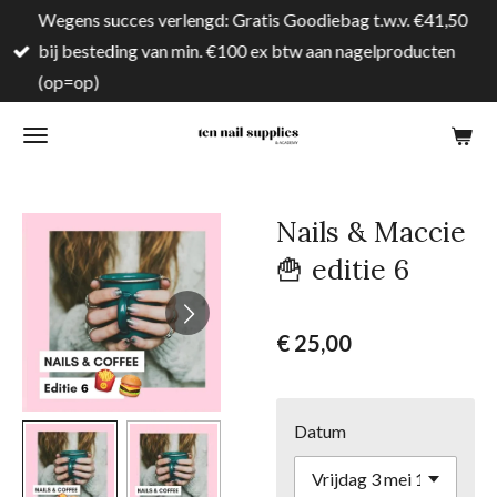
Wegens succes verlengd: Gratis Goodiebag t.w.v. €41,50
Ga
bij besteding van min. €100 ex btw aan nagelproducten
direct
(op=op)
naar
de
hoofdinhoud
Nails & Maccie
🍟 editie 6
€ 25,00
Datum