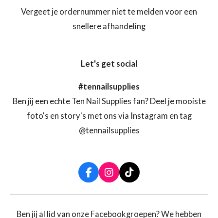
Vergeet je ordernummer niet te melden voor een
snellere afhandeling
Let's get social
#tennailsupplies
Ben jij een echte Ten Nail Supplies fan? Deel je mooiste
foto's en story's met ons via Instagram en tag
@tennailsupplies
F
I
T
a
n
i
c
s
k
e
t
T
b
a
o
Ben jij al lid van onze Facebookgroepen? We hebben