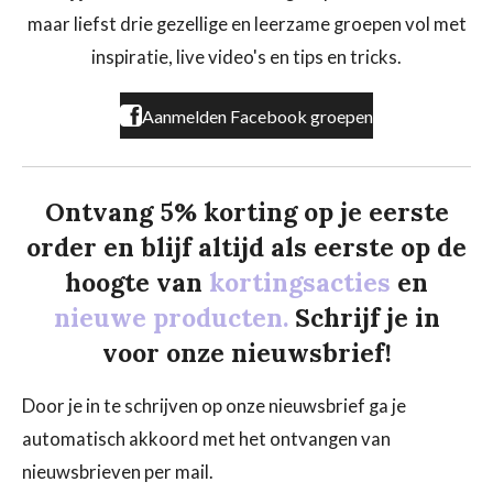
o
g
k
maar liefst drie gezellige en leerzame groepen vol met
o
r
k
a
inspiratie, live video's en tips en tricks.
m
Aanmelden Facebook groepen
Ontvang 5% korting op je eerste
order en blijf altijd als eerste op de
hoogte van
kortingsacties
en
nieuwe producten.
Schrijf je in
voor onze nieuwsbrief!
Door je in te schrijven op onze nieuwsbrief ga je
automatisch akkoord met het ontvangen van
nieuwsbrieven per mail.