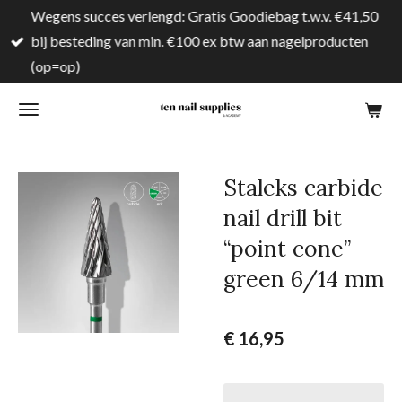
Wegens succes verlengd: Gratis Goodiebag t.w.v. €41,50
Ga
bij besteding van min. €100 ex btw aan nagelproducten
direct
(op=op)
naar
de
hoofdinhoud
Staleks carbide
nail drill bit
“point cone”
green 6/14 mm
€ 16,95