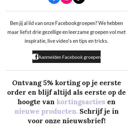
a
n
i
c
s
k
e
t
T
b
a
o
Ben jij al lid van onze Facebookgroepen? We hebben
o
g
k
maar liefst drie gezellige en leerzame groepen vol met
o
r
k
a
inspiratie, live video's en tips en tricks.
m
Aanmelden Facebook groepen
Ontvang 5% korting op je eerste
order en blijf altijd als eerste op de
hoogte van
kortingsacties
en
nieuwe producten.
Schrijf je in
voor onze nieuwsbrief!