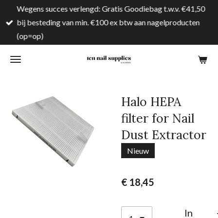
Wegens succes verlengd: Gratis Goodiebag t.w.v. €41,50
Ga
bij besteding van min. €100 ex btw aan nagelproducten
direct
(op=op)
naar
de
hoofdinhoud
Halo HEPA
filter for Nail
Dust Extractor
Nieuw
€ 18,45
In