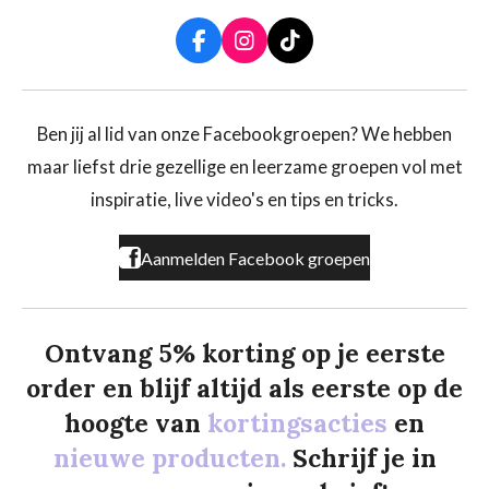
F
I
T
a
n
i
c
s
k
e
t
T
b
a
o
Ben jij al lid van onze Facebookgroepen? We hebben
o
g
k
maar liefst drie gezellige en leerzame groepen vol met
o
r
k
a
inspiratie, live video's en tips en tricks.
m
Aanmelden Facebook groepen
Ontvang 5% korting op je eerste
order en blijf altijd als eerste op de
hoogte van
kortingsacties
en
nieuwe producten.
Schrijf je in