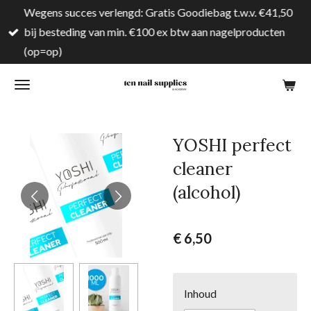
Wegens succes verlengd: Gratis Goodiebag t.w.v. €41,50
Ga
bij besteding van min. €100 ex btw aan nagelproducten
direct
(op=op)
naar
de
hoofdinhoud
YOSHI perfect
cleaner
(alcohol)
€ 6,50
Inhoud