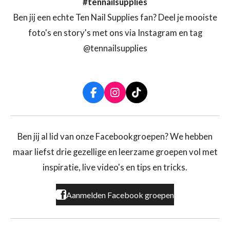
#tennailsupplies
Ben jij een echte Ten Nail Supplies fan? Deel je mooiste
foto's en story's met ons via Instagram en tag
@tennailsupplies
F
I
T
a
n
i
c
s
k
e
t
T
b
a
o
Ben jij al lid van onze Facebookgroepen? We hebben
o
g
k
maar liefst drie gezellige en leerzame groepen vol met
o
r
k
a
inspiratie, live video's en tips en tricks.
m
Aanmelden Facebook groepen