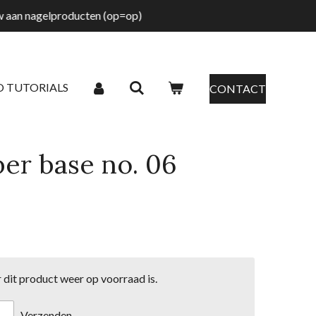
tw aan nagelproducten (op=op)
O TUTORIALS
CONTACT
er base no. 06
dit product weer op voorraad is.
Verzenden