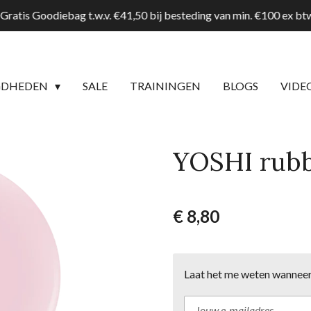
Gratis Goodiebag t.w.v. €41,50 bij besteding van min. €100 ex b
GDHEDEN
SALE
TRAININGEN
BLOGS
VIDE
YOSHI rubb
€ 8,80
Laat het me weten wanneer 