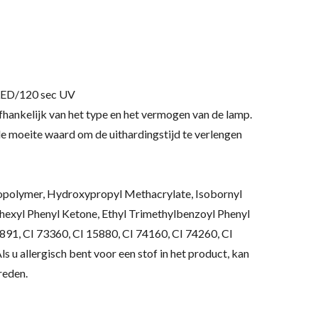
 LED/120 sec UV
afhankelijk van het type en het vermogen van de lamp.
de moeite waard om de uithardingstijd te verlengen
opolymer, Hydroxypropyl Methacrylate, Isobornyl
exyl Phenyl Ketone, Ethyl Trimethylbenzoyl Phenyl
891, CI 73360, CI 15880, CI 74160, CI 74260, CI
ls u allergisch bent voor een stof in het product, kan
reden.