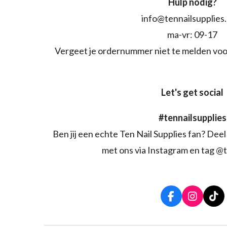
Hulp nodig?
info@tennailsupplies
ma-vr: 09-17
Vergeet je ordernummer niet te melden voo
Let's get social
#tennailsupplies
Ben jij een echte Ten Nail Supplies fan? Deel 
met ons via Instagram en tag @t
F
I
T
a
n
i
c
s
k