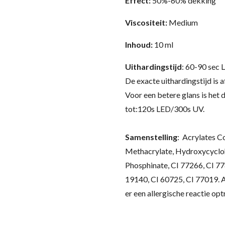
Effect:
50%-60% dekking
Viscositeit:
Medium
Inhoud:
10 ml
Uithardingstijd
: 60-90 sec
De exacte uithardingstijd is 
Voor een betere glans is het 
tot:120s LED/300s UV.
Samenstelling
:
Acrylates C
Methacrylate, Hydroxycycloh
Phosphinate, CI 77266, CI 77
19140, CI 60725, CI 77019.
A
er een allergische reactie opt