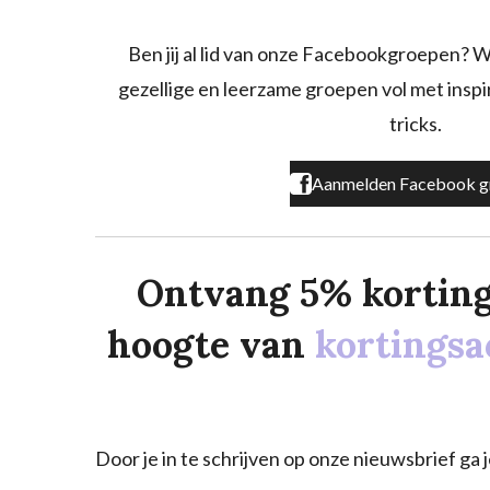
e
t
T
b
a
o
o
g
k
Ben jij al lid van onze Facebookgroepen? W
o
r
gezellige en leerzame groepen vol met inspira
k
a
m
tricks.
Aanmelden Facebook g
Ontvang 5% korting o
hoogte van
kortingsa
Door je in te schrijven op onze nieuwsbrief g