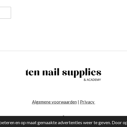
Algemene voorwaarden
|
Privacy
-
eteren en op maat gemaakte advertenties weer te geven. Door op 