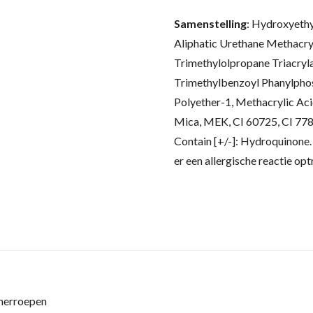
Samenstelling
:
Hydroxyethy
Aliphatic Urethane Methacr
Trimethylolpropane Triacryla
Trimethylbenzoyl Phanylphos
Polyether-1, Methacrylic Aci
Mica, MEK, CI 60725, CI 778
Contain [+/-]: Hydroquinone.
er een allergische reactie opt
 herroepen