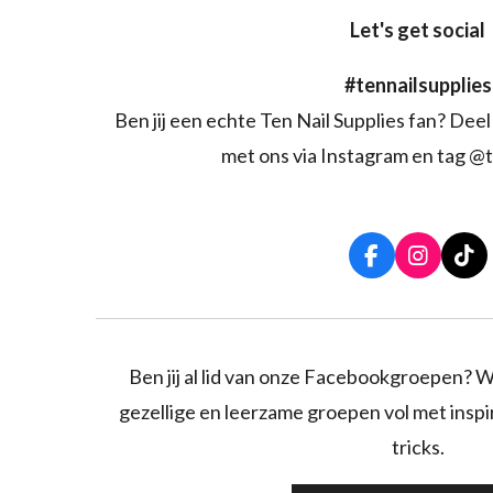
Let's get social
#tennailsupplies
Ben jij een echte Ten Nail Supplies fan? Deel 
met ons via Instagram en tag @t
F
I
T
a
n
i
c
s
k
e
t
T
b
a
o
o
g
k
Ben jij al lid van onze Facebookgroepen? W
o
r
gezellige en leerzame groepen vol met inspira
k
a
m
tricks.