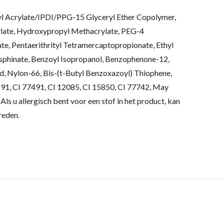
l Acrylate/IPDI/PPG-15 Glyceryl Ether Copolymer,
ylate, Hydroxypropyl Methacrylate, PEG-4
te, Pentaerithrityl Tetramercaptopropionate, Ethyl
phinate, Benzoyl Isopropanol, Benzophenone-12,
d, Nylon-66, Bis-(t-Butyl Benzoxazoyl) Thiophene,
91, CI 77491, CI 12085, CI 15850, CI 77742, May
Als u allergisch bent voor een stof in het product, kan
reden.