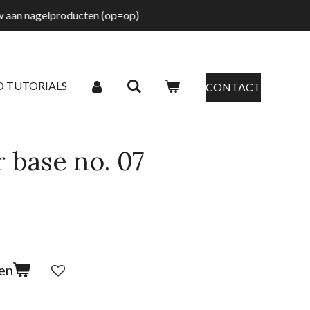
tw aan nagelproducten (op=op)
O TUTORIALS
CONTACT
 base no. 07
en