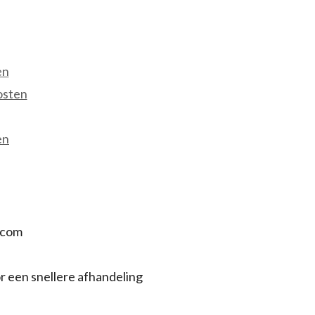
en
osten
en
.com
r een snellere afhandeling