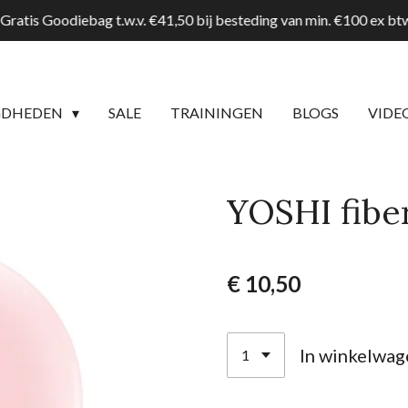
Gratis Goodiebag t.w.v. €41,50 bij besteding van min. €100 ex b
GDHEDEN
SALE
TRAININGEN
BLOGS
VIDE
YOSHI fiber
€ 10,50
In winkelwag