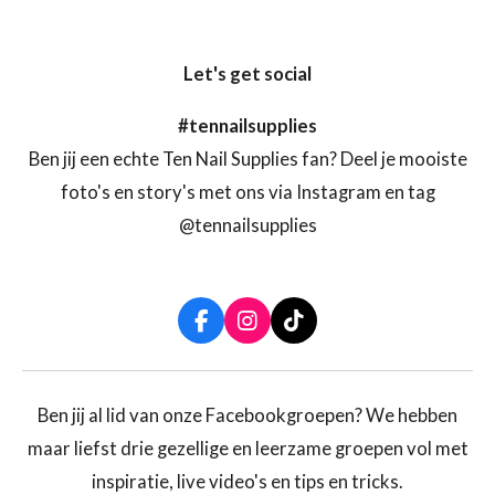
Let's get social
#tennailsupplies
Ben jij een echte Ten Nail Supplies fan? Deel je mooiste
foto's en story's met ons via Instagram en tag
@tennailsupplies
F
I
T
a
n
i
c
s
k
e
t
T
b
a
o
Ben jij al lid van onze Facebookgroepen? We hebben
o
g
k
maar liefst drie gezellige en leerzame groepen vol met
o
r
k
a
inspiratie, live video's en tips en tricks.