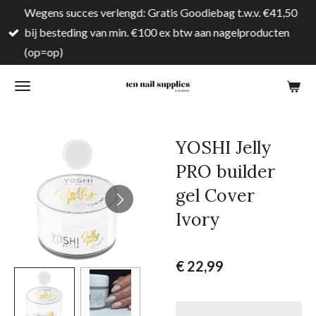
Wegens succes verlengd: Gratis Goodiebag t.w.v. €41,50
Ga
bij besteding van min. €100 ex btw aan nagelproducten
direct
(op=op)
naar
de
hoofdinhoud
YOSHI Jelly
PRO builder
gel Cover
Ivory
€ 22,99