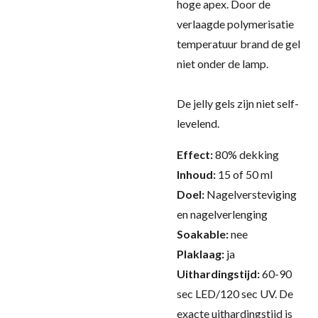
hoge apex. Door de
verlaagde polymerisatie
temperatuur brand de gel
niet onder de lamp.
De jelly gels zijn niet self-
levelend.
Effect:
80% dekking
Inhoud:
15 of 50 ml
Doel:
Nagelversteviging
en nagelverlenging
Soakable:
nee
Plaklaag:
ja
Uithardingstijd:
60-90
sec LED/120 sec UV.
De
exacte uithardingstijd is