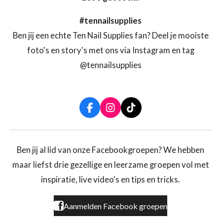
#tennailsupplies
Ben jij een echte Ten Nail Supplies fan? Deel je mooiste
foto's en story's met ons via Instagram en tag
@tennailsupplies
F
I
T
a
n
i
c
s
k
e
t
T
b
a
o
Ben jij al lid van onze Facebookgroepen? We hebben
o
g
k
maar liefst drie gezellige en leerzame groepen vol met
o
r
k
a
inspiratie, live video's en tips en tricks.
m
Aanmelden Facebook groepen