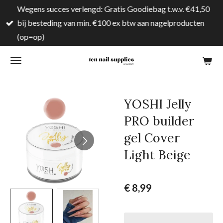
Wegens succes verlengd: Gratis Goodiebag t.w.v. €41,50
Ga
bij besteding van min. €100 ex btw aan nagelproducten
direct
(op=op)
naar
de
hoofdinhoud
YOSHI Jelly
PRO builder
gel Cover
Light Beige
€ 8,99