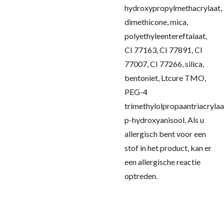
hydroxypropylmethacrylaat,
dimethicone, mica,
polyethyleentereftalaat,
CI 77163, CI 77891, CI
77007, CI 77266, silica,
bentoniet, Ltcure TMO,
PEG-4
trimethylolpropaantriacrylaa
p-hydroxyanisool.
Als u
allergisch bent voor een
stof in het product, kan er
een allergische reactie
optreden.