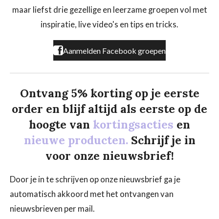
o
g
k
maar liefst drie gezellige en leerzame groepen vol met
o
r
k
a
inspiratie, live video's en tips en tricks.
m
Aanmelden Facebook groepen
Ontvang 5% korting op je eerste
order en blijf altijd als eerste op de
hoogte van
kortingsacties
en
nieuwe producten.
Schrijf je in
voor onze nieuwsbrief!
Door je in te schrijven op onze nieuwsbrief ga je
automatisch akkoord met het ontvangen van
nieuwsbrieven per mail.