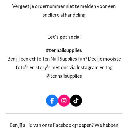
Vergeet je ordernummer niet te melden voor een
snellere afhandeling
Let's get social
#tennailsupplies
Ben jij een echte Ten Nail Supplies fan? Deel je mooiste
foto's en story's met ons via Instagram en tag
@tennailsupplies
F
I
T
a
n
i
c
s
k
e
t
T
b
a
o
Ben jij al lid van onze Facebookgroepen? We hebben