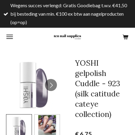
Wegens succes verlengd: Gratis Goodiebag t.w.v. €41,50
Ga
bij besteding van min. €100 ex btw aan nagelproducten
direct
(op=op)
naar
de
hoofdinhoud
YOSHI
gelpolish
Cuddle - 923
(silk catitude
cateye
collection)
€ 6,75