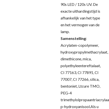
90s LED / 120s UV.
De
exacte uithardingstijd is
afhankelijk van het type
en het vermogen van de
lamp.
Samenstelling
:
Acrylaten-copolymeer,
hydroxypropylmethacrylaat,
dimethicone, mica,
polyethyleentereftalaat,
CI 77163, CI 77891, CI
77007, CI 77266, silica,
bentoniet, Ltcure TMO,
PEG-4
trimethylolpropaantriacrylaa
p-hydroxyanisool.
Als u