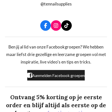
@tennailsupplies
F
I
T
a
n
i
c
s
k
e
t
T
b
a
o
Ben jij al lid van onze Facebookgroepen? We hebben
o
g
k
maar liefst drie gezellige en leerzame groepen vol met
o
r
k
a
inspiratie, live video's en tips en tricks.
m
Aanmelden Facebook groepen
Ontvang 5% korting op je eerste
order en blijf altijd als eerste op de