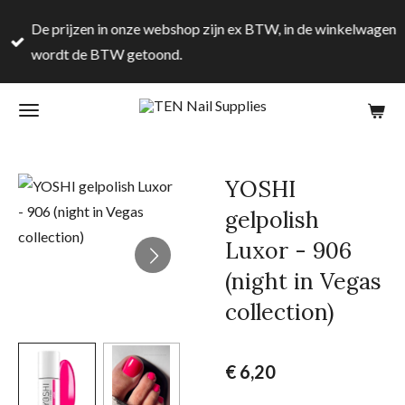
Ga
De prijzen in onze webshop zijn ex BTW, in de winkelwagen
direct
wordt de BTW getoond.
naar
de
hoofdinhoud
YOSHI
gelpolish
Luxor - 906
(night in Vegas
collection)
€ 6,20