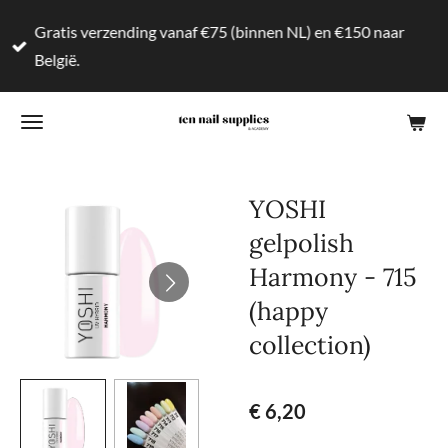
Ga
Gratis verzending vanaf €75 (binnen NL) en €150 naar
direct
België.
naar
de
hoofdinhoud
YOSHI
gelpolish
Harmony - 715
(happy
collection)
€ 6,20