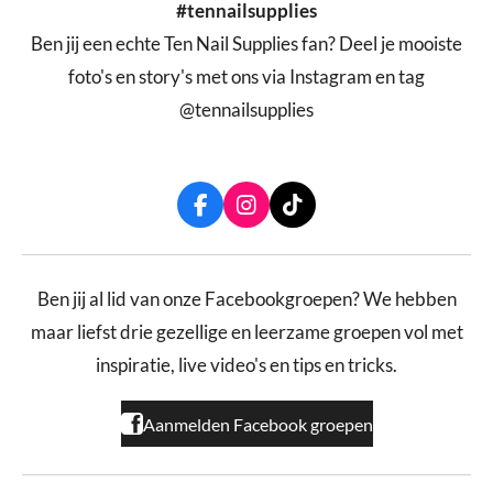
#tennailsupplies
Ben jij een echte Ten Nail Supplies fan? Deel je mooiste
foto's en story's met ons via Instagram en tag
@tennailsupplies
F
I
T
a
n
i
c
s
k
e
t
T
b
a
o
Ben jij al lid van onze Facebookgroepen? We hebben
o
g
k
maar liefst drie gezellige en leerzame groepen vol met
o
r
k
a
inspiratie, live video's en tips en tricks.
m
Aanmelden Facebook groepen