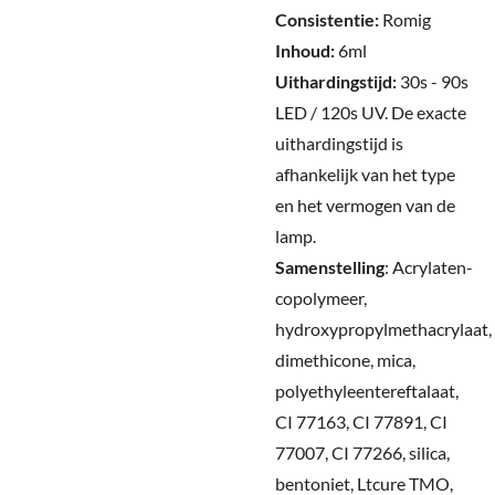
Consistentie:
Romig
Inhoud:
6ml
Uithardingstijd:
30s - 90s
LED / 120s UV.
De exacte
uithardingstijd is
afhankelijk van het type
en het vermogen van de
lamp.
Samenstelling
:
Acrylaten-
copolymeer,
hydroxypropylmethacrylaat,
dimethicone, mica,
polyethyleentereftalaat,
CI 77163, CI 77891, CI
77007, CI 77266, silica,
bentoniet, Ltcure TMO,