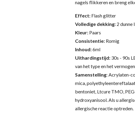
nagels flikkeren en breng elk
Effect:
Flash glitter
Volledige dekking:
2 dunne 
Kleur:
Paars
Consistentie:
Romig
Inhoud:
6ml
Uithardingstijd:
30s - 90s L
van het type en het vermogen
Samenstelling
:
Acrylaten-co
mica, polyethyleentereftalaat
bentoniet, Ltcure TMO, PEG-
hydroxyanisool.
Als u allergi
allergische reactie optreden.