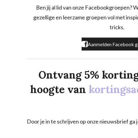
o
g
k
Ben jij al lid van onze Facebookgroepen? W
o
r
gezellige en leerzame groepen vol met inspira
k
a
m
tricks.
Aanmelden Facebook g
Ontvang 5% korting o
hoogte van
kortingsa
Door je in te schrijven op onze nieuwsbrief g