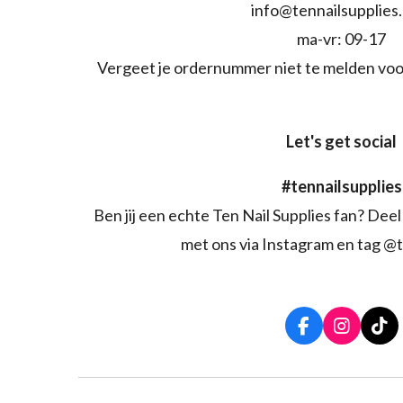
info@tennailsupplies
ma-vr: 09-17
Vergeet je ordernummer niet te melden voo
Let's get social
#tennailsupplies
Ben jij een echte Ten Nail Supplies fan? Deel 
met ons via Instagram en tag @t
F
I
T
a
n
i
c
s
k
e
t
T
b
a
o