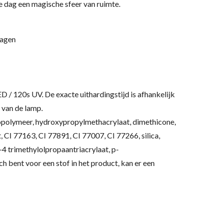
e dag een magische sfeer van ruimte.
lagen
ED / 120s UV.
De exacte uithardingstijd is afhankelijk
 van de lamp.
polymeer, hydroxypropylmethacrylaat, dimethicone,
, CI 77163, CI 77891, CI 77007, CI 77266, silica,
4 trimethylolpropaantriacrylaat, p-
sch bent voor een stof in het product, kan er een