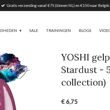
Gratis verzending vanaf €75 (binnen NL) en €150 naar België.
GDHEDEN
SALE
TRAININGEN
BLOGS
VIDE
YOSHI gelp
Stardust - 
collection)
€ 6,75